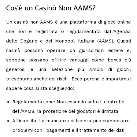
Cos’è un Casinò Non AAMS?
Un casinò non AAMS è una piattaforma di gioco online
che non è registrata o regolamentata dall’Agenzia
delle Dogane e dei Monopoli italiana (AAMS). Questi
casinò possono operare da giurisdizioni estere e,
sebbene possano offrire vantaggi come bonus più
generosi e una selezione più ampia di giochi,
presentano anche dei rischi. Ecco perché è importante
sapere cosa si sta scegliendo:
Regolamentazione: Non essendo sotto il controllo
dell’AAMS, la protezione dei giocatori è limitata.
Affidabilità: La mancanza di licenza può comportare
problemi con i pagamenti e il trattamento dei dati