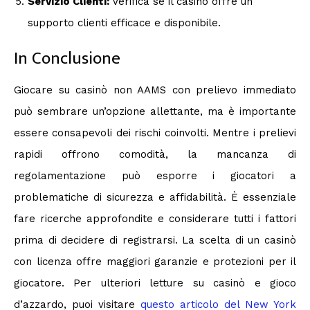
Servizio Clienti:
Verifica se il casinò offre un
supporto clienti efficace e disponibile.
In Conclusione
Giocare su casinò non AAMS con prelievo immediato
può sembrare un’opzione allettante, ma è importante
essere consapevoli dei rischi coinvolti. Mentre i prelievi
rapidi offrono comodità, la mancanza di
regolamentazione può esporre i giocatori a
problematiche di sicurezza e affidabilità. È essenziale
fare ricerche approfondite e considerare tutti i fattori
prima di decidere di registrarsi. La scelta di un casinò
con licenza offre maggiori garanzie e protezioni per il
giocatore. Per ulteriori letture su casinò e gioco
d’azzardo, puoi visitare
questo articolo del New York