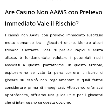
Are Casino Non AAMS con Prelievo
Immediato Vale il Rischio?
I casinò non AAMS con prelievo immediato suscitano
molte domande tra i giocatori online. Mentre alcuni
trovano allettante l’idea di prelievi rapidi e senza
attese, è fondamentale valutare i potenziali rischi
associati a queste piattaforme. In questo articolo,
esploreremo se vale la pena correre il rischio di
giocare su casinò non regolamentati e quali fattori
considerare prima di impegnarsi. Attraverso un’analisi
approfondita, offriamo una guida utile per i giocatori
che si interrogano su questa opzione.