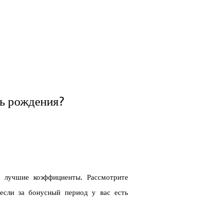
нь рождения?
ь лучшие коэффициенты. Рассмотрите
если за бонусный период у вас есть