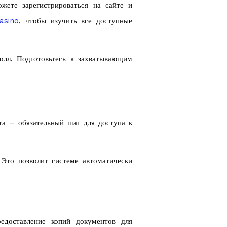
жете зарегистрироваться на сайте и
asino
, чтобы изучить все доступные
олл. Подготовьтесь к захватывающим
нта – обязательный шаг для доступа к
 Это позволит системе автоматически
едоставление копий документов для