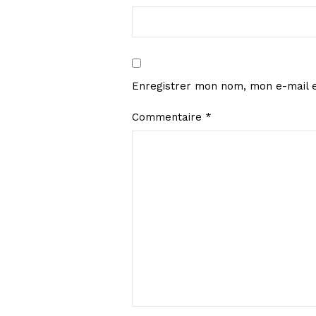
Enregistrer mon nom, mon e-mail e
Commentaire
*