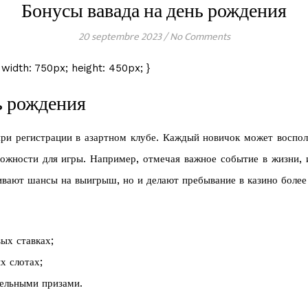
Бонусы вавада на день рождения
20 septembre 2023
/
No Comments
 width: 750px; height: 450px; }
ь рождения
ри регистрации в азартном клубе. Каждый новичок может воспол
можности для игры. Например, отмечая важное событие в жизни, 
чивают шансы на выигрыш, но и делают пребывание в казино более
ых ставках;
х слотах;
ельными призами.