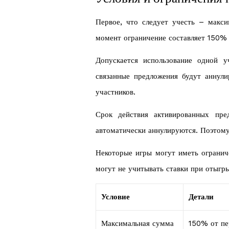
Первое, что следует учесть – макс
момент ограничение составляет 150% о
Допускается использование одной у
связанные предложения будут аннули
участников.
Срок действия активированных пре
автоматически аннулируются. Поэтому
Некоторые игры могут иметь огранич
могут не учитывать ставки при отыгры
Условие
Детали
Максимальная сумма
150% от пе