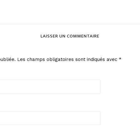
LAISSER UN COMMENTAIRE
ubliée.
Les champs obligatoires sont indiqués avec
*