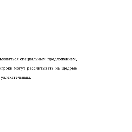
ьзоваться специальным предложением,
игроки могут рассчитывать на щедрые
 увлекательным.