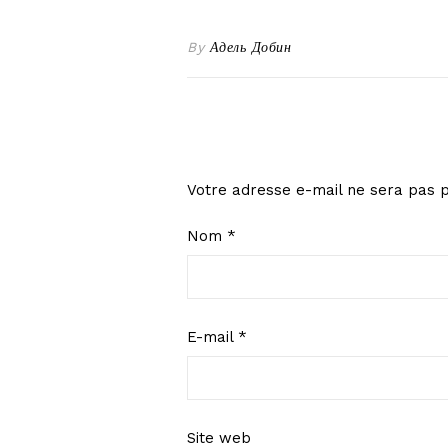
By
Адель Добин
Votre adresse e-mail ne sera pas p
Nom
*
E-mail
*
Site web