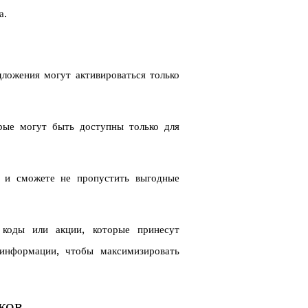
а.
дложения могут активироваться только
рые могут быть доступны только для
к и сможете не пропустить выгодные
 коды или акции, которые принесут
информации, чтобы максимизировать
ков