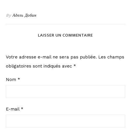
By
Адель Добин
LAISSER UN COMMENTAIRE
Votre adresse e-mail ne sera pas publiée.
Les champs
obligatoires sont indiqués avec
*
Nom
*
E-mail
*