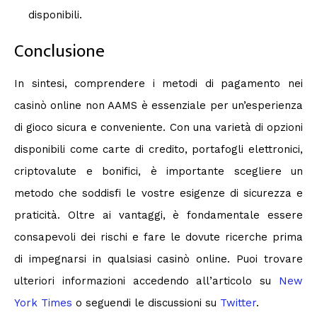
disponibili.
Conclusione
In sintesi, comprendere i metodi di pagamento nei
casinò online non AAMS è essenziale per un’esperienza
di gioco sicura e conveniente. Con una varietà di opzioni
disponibili come carte di credito, portafogli elettronici,
criptovalute e bonifici, è importante scegliere un
metodo che soddisfi le vostre esigenze di sicurezza e
praticità. Oltre ai vantaggi, è fondamentale essere
consapevoli dei rischi e fare le dovute ricerche prima
di impegnarsi in qualsiasi casinò online. Puoi trovare
ulteriori informazioni accedendo all’articolo su
New
York Times
o seguendi le discussioni su
Twitter
.