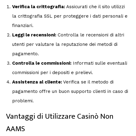
Verifica la crittografia:
Assicurati che il sito utilizzi
la crittografia SSL per proteggere i dati personali e
finanziari.
Leggi le recensioni:
Controlla le recensioni di altri
utenti per valutare la reputazione dei metodi di
pagamento.
Controlla le commissioni:
Informati sulle eventuali
commissioni per i depositi e prelievi.
Assistenza al cliente:
Verifica se il metodo di
pagamento offre un buon supporto clienti in caso di
problemi.
Vantaggi di Utilizzare Casinò Non
AAMS