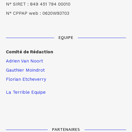
N° SIRET : 849 451 794 00010
N° CPPAP web : 0620W93703
EQUIPE
Comité de Rédaction
Adrien Van Noort
Gauthier Moindrot
Florian Etcheverry
La Terrible Equipe
PARTENAIRES