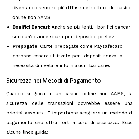
diventando sempre più diffuse nel settore dei casinò
online non AAMS.
Bonifici Bancari:
Anche se più lenti, i bonifici bancari
sono un’opzione sicura per depositi e prelievi.
Prepagate:
Carte prepagate come Paysafecard
possono essere utilizzate per i depositi senza la
necessità di rivelare informazioni bancarie.
Sicurezza nei Metodi di Pagamento
Quando si gioca in un casinò online non AAMS, la
sicurezza delle transazioni dovrebbe essere una
priorità assoluta. È importante scegliere un metodo di
pagamento che offra forti misure di sicurezza. Ecco
alcune linee guida: