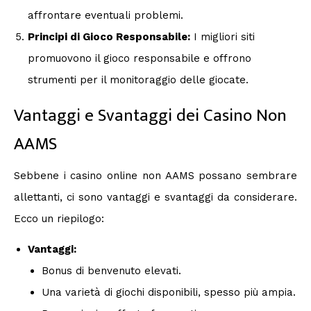
affrontare eventuali problemi.
Principi di Gioco Responsabile:
I migliori siti
promuovono il gioco responsabile e offrono
strumenti per il monitoraggio delle giocate.
Vantaggi e Svantaggi dei Casino Non
AAMS
Sebbene i casino online non AAMS possano sembrare
allettanti, ci sono vantaggi e svantaggi da considerare.
Ecco un riepilogo:
Vantaggi:
Bonus di benvenuto elevati.
Una varietà di giochi disponibili, spesso più ampia.