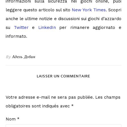
informazioni sulla sicurezza nei giochi online, puoi
leggere questo articolo sul sito
New York Times
. Scopri
anche le ultime notizie e discussioni sui giochi d’azzardo
su
Twitter
e
LinkedIn
per rimanere aggiornato e
informato.
By
Адель Добин
LAISSER UN COMMENTAIRE
Votre adresse e-mail ne sera pas publiée.
Les champs
obligatoires sont indiqués avec
*
Nom
*