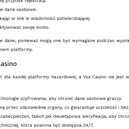
ij przycisk rejestracji.
oje dane osobowe.
ikając w link w wiadomości potwierdzającej.
aktywować swoje konto.
iwe dane, ponieważ mogą one być wymagane podczas wypłat
inem platformy.
Casino
t dla każdej platformy hazardowej, a Vox Casino nie jest w
chnologie szyfrowania, aby chronić dane osobowe graczy.
ną przez odpowiednie organy, co gwarantuje uczciwość i bez
zabezpieczeń, takich jak dwuetapowa weryfikacja, aby chron
nicznej, która powinna być dostępna 24/7.