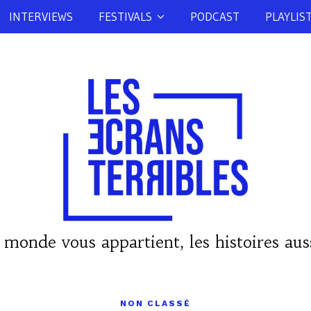
INTERVIEWS
FESTIVALS
PODCAST
PLAYLIS
 monde vous appartient, les histoires auss
NON CLASSÉ