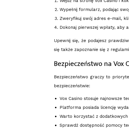
Wejdź na stronę Vox Casino i klikn
Wypełnij formularz, podając sw
Zweryfikuj swój adres e-mail, kl
Dokonaj pierwszej wpłaty, aby 
Upewnij się, że podajesz prawdz
się także zapoznanie się z regulam
Bezpieczeństwo na Vox 
Bezpieczeństwo graczy to prioryte
bezpieczeństwie:
Vox Casino stosuje najnowsze te
Platforma posiada licencję wyda
Warto korzystać z dodatkowych 
Sprawdź dostępność pomocy tech