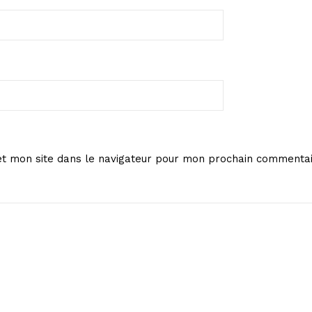
t mon site dans le navigateur pour mon prochain commentai