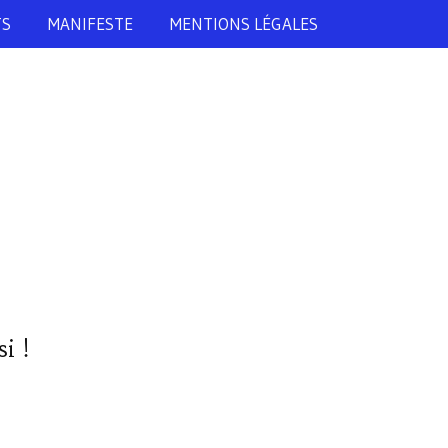
TS
MANIFESTE
MENTIONS LÉGALES
i !