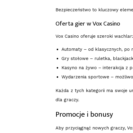
Bezpieczeństwo to kluczowy eleme
Oferta gier w Vox Casino
Vox Casino oferuje szeroki wachlarz
Automaty – od klasycznych, po 
Gry stołowe – ruletka, blackjac
Kasyno na żywo – interakcja z p
Wydarzenia sportowe – możliwoś
Każda z tych kategorii ma swoje un
dla graczy.
Promocje i bonusy
Aby przyciągnąć nowych graczy, Vo