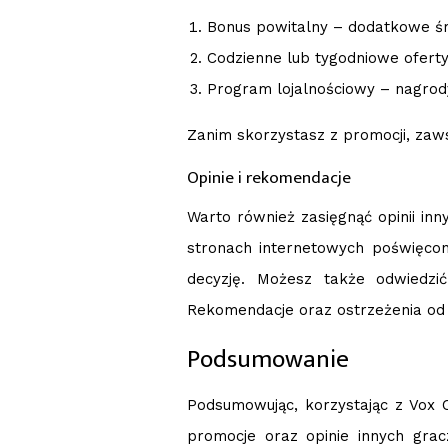
Bonus powitalny – dodatkowe śr
Codzienne lub tygodniowe oferty
Program lojalnościowy – nagrody
Zanim skorzystasz z promocji, zaw
Opinie i rekomendacje
Warto również zasięgnąć opinii inn
stronach internetowych poświęcon
decyzję. Możesz także odwiedz
Rekomendacje oraz ostrzeżenia od
Podsumowanie
Podsumowując, korzystając z Vox C
promocje oraz opinie innych gracz