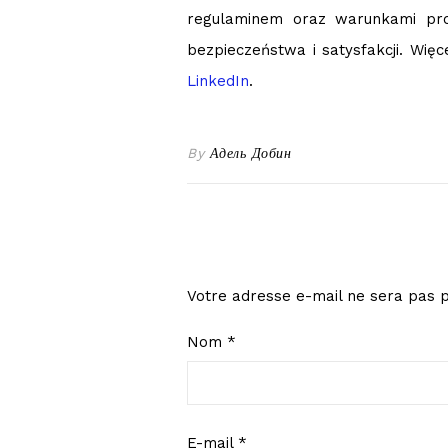
regulaminem oraz warunkami pro
bezpieczeństwa i satysfakcji. Wię
LinkedIn
.
By
Адель Добин
Votre adresse e-mail ne sera pas p
Nom
*
E-mail
*