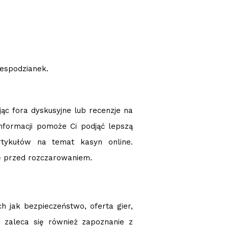
iespodzianek.
jąc fora dyskusyjne lub recenzje na
nformacji pomoże Ci podjąć lepszą
tykułów na temat kasyn online.
ę przed rozczarowaniem.
h jak bezpieczeństwo, oferta gier,
y, zaleca się również zapoznanie z