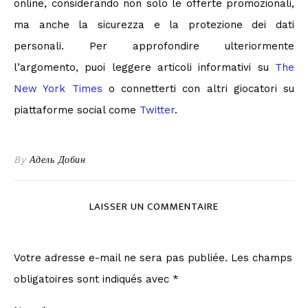
online, considerando non solo le offerte promozionali,
ma anche la sicurezza e la protezione dei dati
personali. Per approfondire ulteriormente
l’argomento, puoi leggere articoli informativi su
The
New York Times
o connetterti con altri giocatori su
piattaforme social come
Twitter
.
By
Адель Добин
LAISSER UN COMMENTAIRE
Votre adresse e-mail ne sera pas publiée.
Les champs
obligatoires sont indiqués avec
*