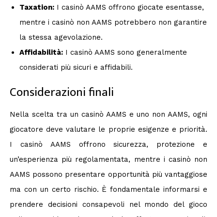
Taxation:
I casinò AAMS offrono giocate esentasse,
mentre i casinò non AAMS potrebbero non garantire
la stessa agevolazione.
Affidabilità:
I casinò AAMS sono generalmente
considerati più sicuri e affidabili.
Considerazioni finali
Nella scelta tra un casinò AAMS e uno non AAMS, ogni
giocatore deve valutare le proprie esigenze e priorità.
I casinò AAMS offrono sicurezza, protezione e
un’esperienza più regolamentata, mentre i casinò non
AAMS possono presentare opportunità più vantaggiose
ma con un certo rischio. È fondamentale informarsi e
prendere decisioni consapevoli nel mondo del gioco