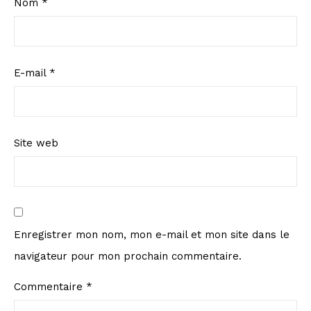
Nom
*
E-mail
*
Site web
Enregistrer mon nom, mon e-mail et mon site dans le
navigateur pour mon prochain commentaire.
Commentaire
*