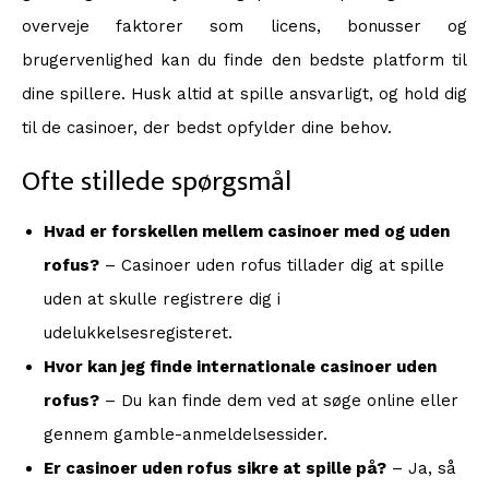
overveje faktorer som licens, bonusser og
brugervenlighed kan du finde den bedste platform til
dine spillere. Husk altid at spille ansvarligt, og hold dig
til de casinoer, der bedst opfylder dine behov.
Ofte stillede spørgsmål
Hvad er forskellen mellem casinoer med og uden
rofus?
– Casinoer uden rofus tillader dig at spille
uden at skulle registrere dig i
udelukkelsesregisteret.
Hvor kan jeg finde internationale casinoer uden
rofus?
– Du kan finde dem ved at søge online eller
gennem gamble-anmeldelsessider.
Er casinoer uden rofus sikre at spille på?
– Ja, så