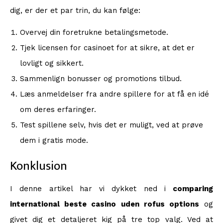
dig, er der et par trin, du kan følge:
Overvej din foretrukne betalingsmetode.
Tjek licensen for casinoet for at sikre, at det er
lovligt og sikkert.
Sammenlign bonusser og promotions tilbud.
Læs anmeldelser fra andre spillere for at få en idé
om deres erfaringer.
Test spillene selv, hvis det er muligt, ved at prøve
dem i gratis mode.
Konklusion
I denne artikel har vi dykket ned i
comparing
international beste casino uden rofus options
og
givet dig et detaljeret kig på tre top valg. Ved at