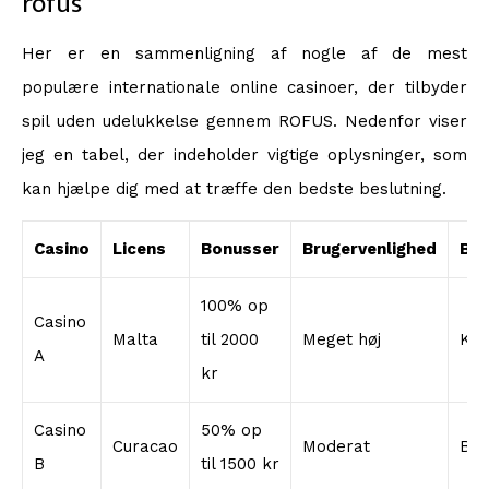
rofus
Her er en sammenligning af nogle af de mest
populære internationale online casinoer, der tilbyder
spil uden udelukkelse gennem ROFUS. Nedenfor viser
jeg en tabel, der indeholder vigtige oplysninger, som
kan hjælpe dig med at træffe den bedste beslutning.
Casino
Licens
Bonusser
Brugervenlighed
Bet
100% op
Casino
Malta
til 2000
Meget høj
Kre
A
kr
Casino
50% op
Curacao
Moderat
Bit
B
til 1500 kr