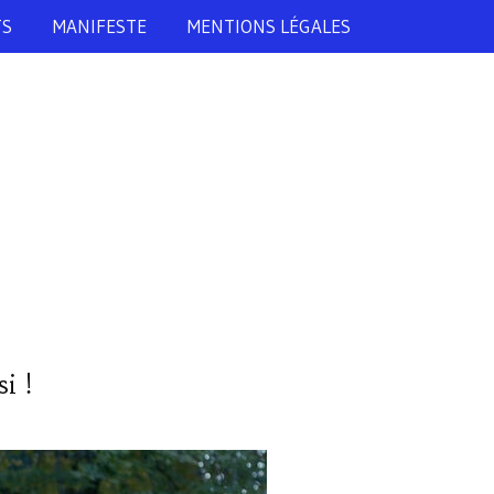
TS
MANIFESTE
MENTIONS LÉGALES
i !