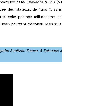
 remarquée dans
Cheyenne & Lola
(où
tuée des plateaux de films X, sans
 alléché par son militantisme, sa
 mais pourtant méconnu. Mais s’il a
athe Bonitzer. France. 8 Épisodes x