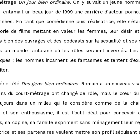
-métrage
Un jour bien ordinaire
. On y suivait un jeune homm
qui entamait un beau jour de 1999 une carrière d’acteur porno.
années. En tant que comédienne puis réalisatrice, elle s’étai
orie de films mettant en valeur les femmes, leur désir et l
s bien des ouvrages et des podcasts sur la sexualité et ses r
ns un monde fantasmé où les rôles seraient inversés. Les
ues ; les hommes incarnent les fantasmes et tentent d’exis
ter.
série télé
Des gens bien ordinaires
. Romain a un nouveau visa
ns du court-métrage ont changé de rôle, mais le cœur du p
jours dans un milieu qui le considère comme de la chai
et son enthousiasme, il est l’outil idéal pour concevoir d
ies, sa copine, sa famille expriment sans ménagement leur re
atrice et ses partenaires veulent mettre son profil séduisant 