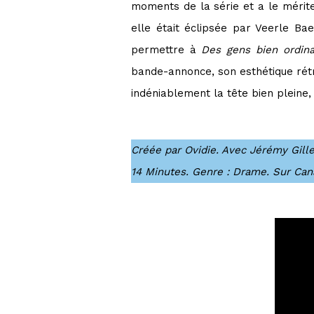
moments de la série et a le mérit
elle était éclipsée par Veerle Ba
permettre à
Des gens bien ordina
bande-annonce, son esthétique rétr
indéniablement la tête bien pleine,
Créée par Ovidie. Avec Jérémy Gill
14 Minutes. Genre : Drame. Sur Cana