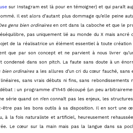
ouse
sur Instagram est là pour en témoigner) et qui paraît au
nommé. Il est alors d’autant plus dommage qu’elle peine autan
Des gens bien ordinaires
en ont dans la caboche et que le pro
n déséquilibre, pas uniquement lié au monde du X mais ancré d
rojet de la réalisatrice un élément essentiel à toute créat
nt que par son concept et ne parvient à nous livrer qu’u
est condensé dans son pitch. La faute sans doute à un én
 bien ordinaires
a les allures d’un cri du cœur fauché, sans 
linéaires, sans vrais débuts ni fins, sans rebondissements n
 débat : un programme d’1h45 découpé (un peu arbitrairement 
e série quand on n’en connaît pas les enjeux, les structures
t-être pas les bons outils à sa disposition. Il en sort une 
ou, à la fois naturaliste et artificiel, heureusement rehaus
rée. Le cœur sur la main mais pas la langue dans sa poc