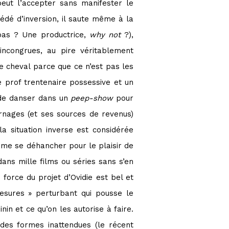
peut l’accepter sans manifester le
édé d’inversion, il saute même à la
 pas ? Une productrice,
why not
?),
incongrues, au pire véritablement
e cheval parce que ce n’est pas les
e prof trentenaire possessive et un
é de danser dans un
peep-show
pour
rnages (et ses sources de revenus)
la situation inverse est considérée
mme se déhancher pour le plaisir de
ans mille films ou séries sans s’en
force du projet d’Ovidie est bel et
esures » perturbant qui pousse le
in et ce qu’on les autorise à faire.
des formes inattendues (le récent