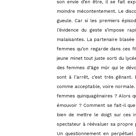
son envie d’en être, il se fait e
moindre mécontentement. Le discour
gueule. Car si les premiers épiso
l’évidence du geste s’impose rap
malaisantes. La partenaire blasée 
femmes qu’on regarde dans ces film
jeune minet tout juste sorti du lyc
des femmes d’âge mûr qui le dévor
sont à l’arrêt, c’est très gênant.
comme acceptable, voire normale. P
femmes quinquagénaires ? Alors que
émouvoir ? Comment se fait-il que 
bien de mettre le doigt sur ces 
spectateur à réévaluer sa propre po
Un questionnement en perpétuel r