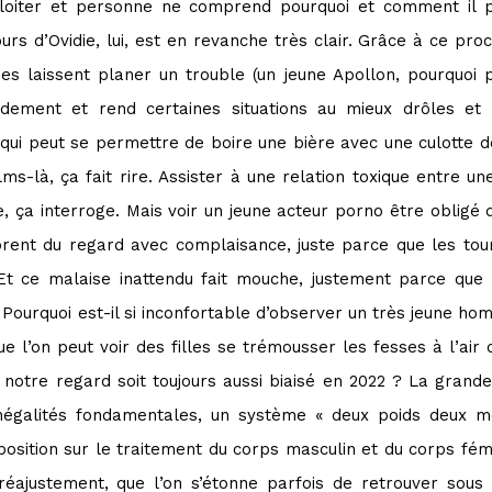
xploiter et personne ne comprend pourquoi et comment il 
s d’Ovidie, lui, est en revanche très clair. Grâce à ce proc
des laissent planer un trouble (un jeune Apollon, pourquoi
idement et rend certaines situations au mieux drôles et 
qui peut se permettre de boire une bière avec une culotte d
s-là, ça fait rire. Assister à une relation toxique entre un
ée, ça interroge. Mais voir un jeune acteur porno être oblig
ent du regard avec complaisance, juste parce que les tou
 Et ce malaise inattendu fait mouche, justement parce que 
ourquoi est-il si inconfortable d’observer un très jeune ho
 l’on peut voir des filles se trémousser les fesses à l’air d
notre regard soit toujours aussi biaisé en 2022 ? La grande 
inégalités fondamentales, un système « deux poids deux m
sition sur le traitement du corps masculin et du corps fémin
éajustement, que l’on s’étonne parfois de retrouver sous 