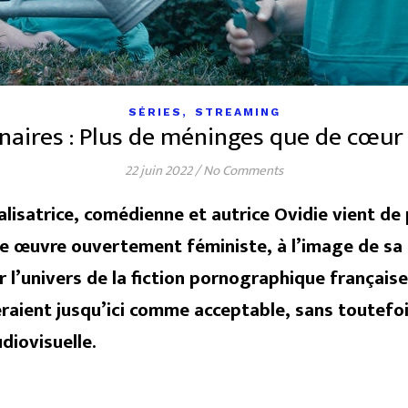
,
SÉRIES
STREAMING
naires : Plus de méninges que de cœur
22 juin 2022
/
No Comments
alisatrice, comédienne et autrice Ovidie vient de
ne œuvre ouvertement féministe, à l’image de sa c
 l’univers de la fiction pornographique français
idéraient jusqu’ici comme acceptable, sans toutefo
diovisuelle.