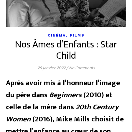
,
CINÉMA
FILMS
Nos Âmes d’Enfants : Star
Child
25 janvier 2022
/
No Comments
Après avoir mis à l’honneur l’image
du père dans
Beginners
(2010) et
celle de la mère dans
20th Century
Women
(2016), Mike Mills choisit de
mettre l’enfance au cœur de son