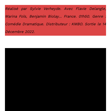
Réalisé par Sylvie Verheyde. Avec Flavie Delangle,
Marina Foïs, Benjamin Biolay… France. 01h50. Genre :
Comédie Dramatique. Distributeur : KMBO. Sortie le 14
Décembre 2022.