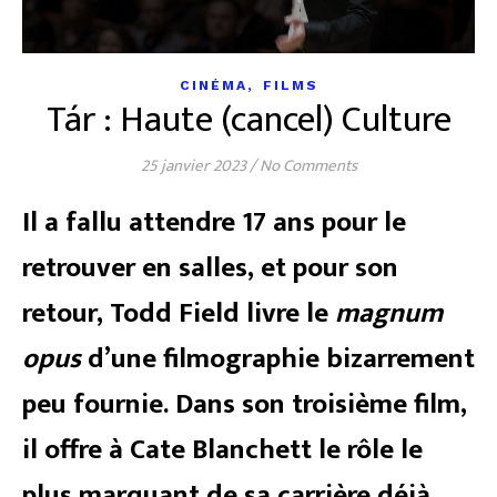
,
CINÉMA
FILMS
Tár : Haute (cancel) Culture
25 janvier 2023
/
No Comments
Il a fallu attendre 17 ans pour le
retrouver en salles, et pour son
retour, Todd Field livre le
magnum
opus
d’une filmographie bizarrement
peu fournie. Dans son troisième film,
il offre à Cate Blanchett le rôle le
plus marquant de sa carrière déjà