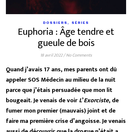
,
DOSSIERS
SÉRIES
Euphoria : Âge tendre et
gueule de bois
18 avril 2022
/
No Comments
Quand j’avais 17 ans, mes parents ont dû
appeler SOS Médecin au milieu de la nuit
parce que j’étais persuadée que mon lit
bougeait. Je venais de voir
L
’
Exorciste
, de
fumer mon premier (mauvais) joint et de
faire ma première crise d’angoisse. Je venais
aussi de découvrir que la drogue n’était a