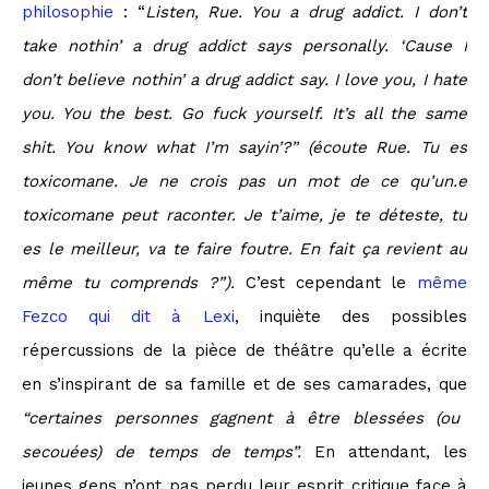
philosophie
: “
Listen, Rue. You a drug addict. I don’t
take nothin’ a drug addict says personally. ‘Cause I
don’t believe nothin’ a drug addict say. I love you, I hate
you. You the best. Go fuck yourself. It’s all the same
shit. You know what I’m sayin’?” (écoute Rue. Tu es
toxicomane. Je ne crois pas un mot de ce qu’un.e
toxicomane peut raconter. Je t’aime, je te déteste, tu
es le meilleur, va te faire foutre. En fait ça revient au
même tu comprends ?”).
C’est cependant le
même
Fezco qui dit à Lexi
, inquiète des possibles
répercussions de la pièce de théâtre qu’elle a écrite
en s’inspirant de sa famille et de ses camarades, que
“certaines personnes gagnent à être blessées (ou
secouées) de temps de temps”.
En attendant, les
jeunes gens n’ont pas perdu leur esprit critique face à