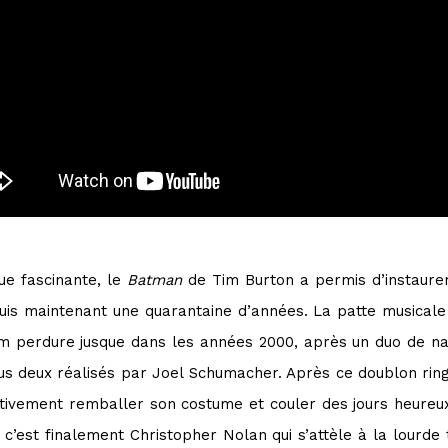
ue fascinante, le
Batman
de Tim Burton a permis d’instaurer
puis maintenant une quarantaine d’années. La patte musical
tham perdure jusque dans les années 2000, après un duo de
us deux réalisés par Joel Schumacher. Après ce doublon ring
itivement remballer son costume et couler des jours heureu
 c’est finalement Christopher Nolan qui s’attèle à la lourde 