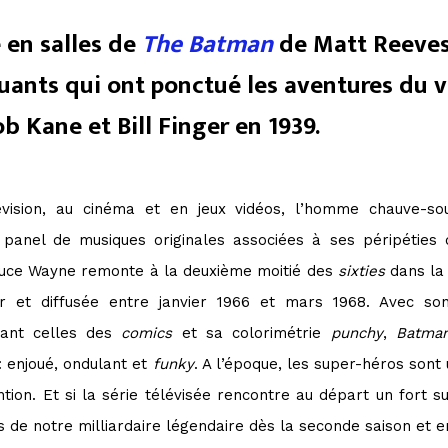
e en salles de
The Batman
de Matt Reeves,
ants qui ont ponctué les aventures du 
b Kane et Bill Finger en 1939.
évision, au cinéma et en jeux vidéos, l’homme chauve-s
panel de musiques originales associées à ses péripéties 
ruce Wayne remonte à la deuxième moitié des
sixties
dans la 
er et diffusée entre janvier 1966 et mars 1968. Avec s
ant celles des
comics
et sa colorimétrie
punchy
,
Batma
 enjoué, ondulant et
funky
. A l’époque, les super-héros sont
tion. Et si la série télévisée rencontre au départ un fort su
ues de notre milliardaire légendaire dès la seconde saison et 