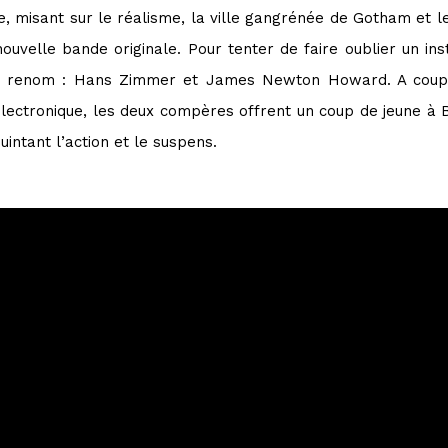
gie, misant sur le réalisme, la ville gangrénée de Gotham et 
 nouvelle bande originale. Pour tenter de faire oublier un in
e renom : Hans Zimmer et James Newton Howard. A coups
lectronique, les deux compères offrent un coup de jeune 
intant l’action et le suspens.