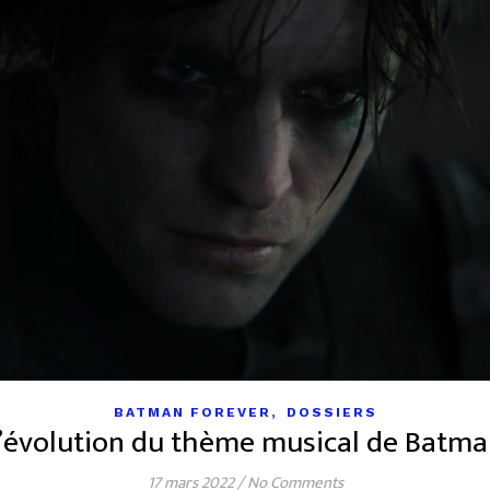
,
BATMAN FOREVER
DOSSIERS
’évolution du thème musical de Batm
17 mars 2022
/
No Comments