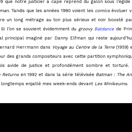
89 que notre justicier à cape reprend du galon sous l’égid
tman
. Tandis que les années 1980 voient les
comics
évoluer ve
ivre un long métrage au ton plus sérieux et noir boosté p
 Si l’on se souvient évidemment du
groovy
Batdance
de Prin
cal principal imaginé par Danny Elfman qui reste aujourd’
e Bernard Herrmann dans
Voyage au Centre de la Terre
(1959) e
our des grands compositeurs avec cette partition symphoniqu
ois avide de justice et profondément sombre et torturé.
 Returns
en 1992 et dans la série télévisée
Batman : The An
 a longtemps enjaillé mes week-ends devant
Les Minikeums
.