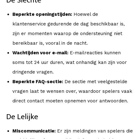
De Slechte
Beperkte openingstijden:
Hoewel de
klantenservice gedurende de dag beschikbaar is,
zijn er momenten waarop de ondersteuning niet
bereikbaar is, vooral in de nacht.
Wachtijden voor e-mail:
E-mailreacties kunnen
soms tot 24 uur duren, wat onhandig kan zijn voor
dringende vragen.
Beperkte FAQ-sectie:
De sectie met veelgestelde
vragen laat te wensen over, waardoor spelers vaak
direct contact moeten opnemen voor antwoorden.
De Lelijke
Miscommunicatie:
Er zijn meldingen van spelers die