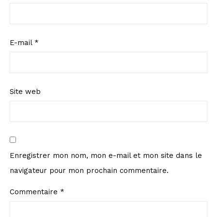
E-mail
*
Site web
Enregistrer mon nom, mon e-mail et mon site dans le
navigateur pour mon prochain commentaire.
Commentaire
*