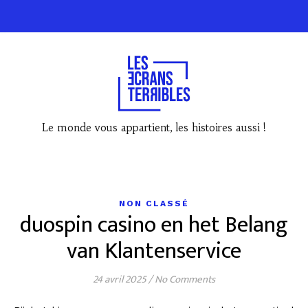
Le monde vous appartient, les histoires aussi !
NON CLASSÉ
duospin casino en het Belang
van Klantenservice
24 avril 2025
/
No Comments