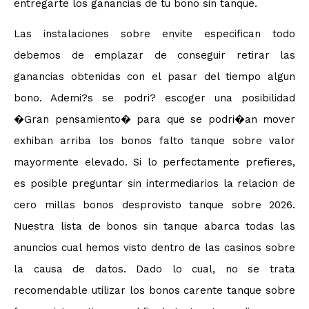
entregarte los ganancias de tu bono sin tanque.
Las instalaciones sobre envite especifican todo
debemos de emplazar de conseguir retirar las
ganancias obtenidas con el pasar del tiempo algun
bono. Ademi?s se podri? escoger una posibilidad
�Gran pensamiento� para que se podri�an mover
exhiban arriba los bonos falto tanque sobre valor
mayormente elevado. Si lo perfectamente prefieres,
es posible preguntar sin intermediarios la relacion de
cero millas bonos desprovisto tanque sobre 2026.
Nuestra lista de bonos sin tanque abarca todas las
anuncios cual hemos visto dentro de las casinos sobre
la causa de datos. Dado lo cual, no se trata
recomendable utilizar los bonos carente tanque sobre