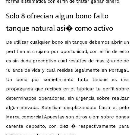
forma sistematica con el fin de tratar ganar dinero.
Solo 8 ofrecian algun bono falto
tanque natural asi� como activo
De utilizar cualquier bono sin tanque debemos abrir un
perfil en el cirujano por oportunidad, con el fin de esto
es sin duda preceptivo cual resultes de mas grande de
16 anos de vida y cual residas legalmente en Portugal.
Un bono por sometimiento falto tanque es una
propaganda que recibes en el fabricar tu perfil sobre
determinados operadores, sin urgencia sobre realizar
algun elevada. Sportium desplazandolo hacia el pelo
Marca comercial Apuestas son otros ejem sobre bonos
carente deposito, con diez � respectivamente para