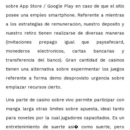
sobre App Store / Google Play en caso de que el sitio
posee una empleo smartphone. Referente a mientras
a los estrategias de remuneracion, nuestro deposito y
nuestro retiro tienen realizarse de diversas maneras
(invitaciones prepago igual que paysafecard,
monederos electronicos, cartas bancarias y
transferencia del banco). Gran cantidad de casinos
tienen una alternativa sobre experimentar los juegos
referente a forma demo desprovisto urgencia sobre
emplazar recursos cierto.
Una parte de casino sobre vivo permite participar con
manga larga otras limites sobre apuesta, ideal tanto
para noveles por la cual jugadores capacitados. Es un
entretenimiento de suerte asi� como suerte, pero