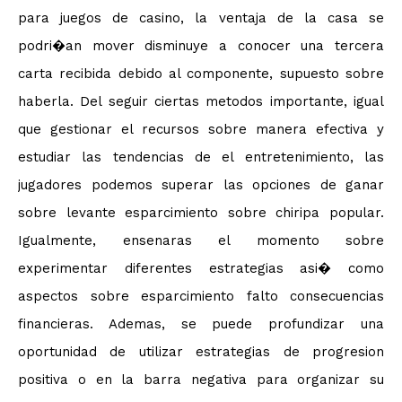
para juegos de casino, la ventaja de la casa se
podri�an mover disminuye a conocer una tercera
carta recibida debido al componente, supuesto sobre
haberla. Del seguir ciertas metodos importante, igual
que gestionar el recursos sobre manera efectiva y
estudiar las tendencias de el entretenimiento, las
jugadores podemos superar las opciones de ganar
sobre levante esparcimiento sobre chiripa popular.
Igualmente, ensenaras el momento sobre
experimentar diferentes estrategias asi� como
aspectos sobre esparcimiento falto consecuencias
financieras. Ademas, se puede profundizar una
oportunidad de utilizar estrategias de progresion
positiva o en la barra negativa para organizar su