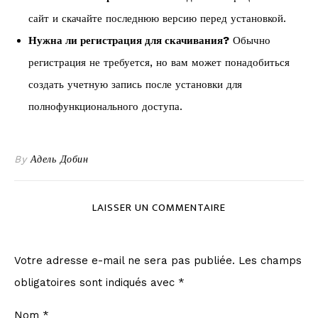
сайт и скачайте последнюю версию перед установкой.
Нужна ли регистрация для скачивания?
Обычно
регистрация не требуется, но вам может понадобиться
создать учетную запись после установки для
полнофункционального доступа.
By
Адель Добин
LAISSER UN COMMENTAIRE
Votre adresse e-mail ne sera pas publiée.
Les champs
obligatoires sont indiqués avec
*
Nom
*