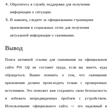
Обратитесь в службу поддержки для получения
информации о ситуации.
И наконец, следите за официальными страницами
приложения в социальных сетях для получения
актуальной информации о скачивании.
Вывод
Поиск активной ссылки для скачивания на официальном
сайте Pin Up не составит труда, если вы знаете, куда
обращаться. Важно помнить о том, что скачивание
приложения должно происходить только с проверенных
источников. Это поможет вам сохранить свою безопасность
и избежать непредвиденных проблем с устройством.
Использование официального сайта — это надежный и