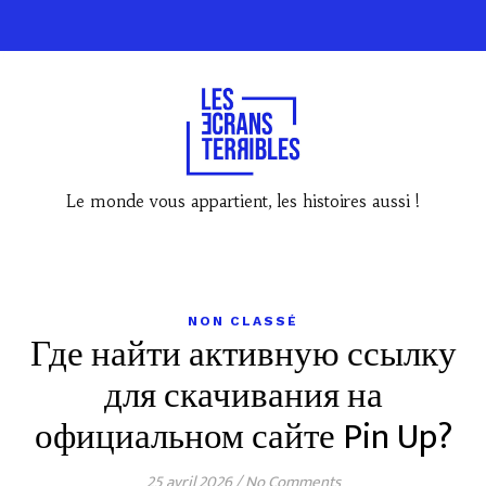
Le monde vous appartient, les histoires aussi !
NON CLASSÉ
Где найти активную ссылку
для скачивания на
официальном сайте Pin Up?
25 avril 2026
/
No Comments