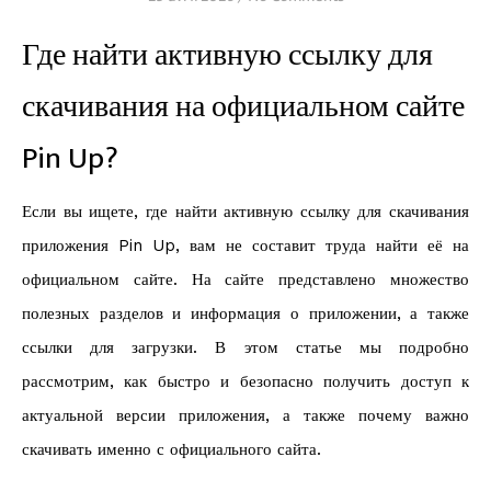
Где найти активную ссылку для
скачивания на официальном сайте
Pin Up?
Если вы ищете, где найти активную ссылку для скачивания
приложения Pin Up, вам не составит труда найти её на
официальном сайте. На сайте представлено множество
полезных разделов и информация о приложении, а также
ссылки для загрузки. В этом статье мы подробно
рассмотрим, как быстро и безопасно получить доступ к
актуальной версии приложения, а также почему важно
скачивать именно с официального сайта.