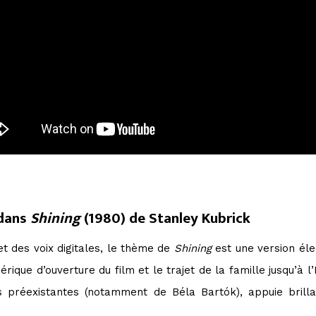
 dans
Shining
(1980) de Stanley Kubrick
et des voix digitales, le thème de
Shining
est une version él
rique d’ouverture du film et le trajet de la famille jusqu’à l
préexistantes (notamment de Béla Bartók), appuie bril