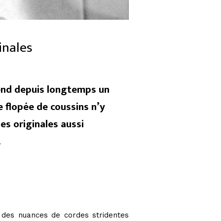
inales
end depuis longtemps un
ne flopée de coussins n’y
s originales aussi
.
 des nuances de cordes stridentes