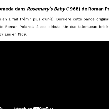
Komeda dans
Rosemary’s Baby
(1968) de Roman Po
ui en a fait frémir plus d’un(e). Derrière cette bande origi
de Roman Polanski à ses débuts. Un duo talentueux bris
37 ans en 1969.