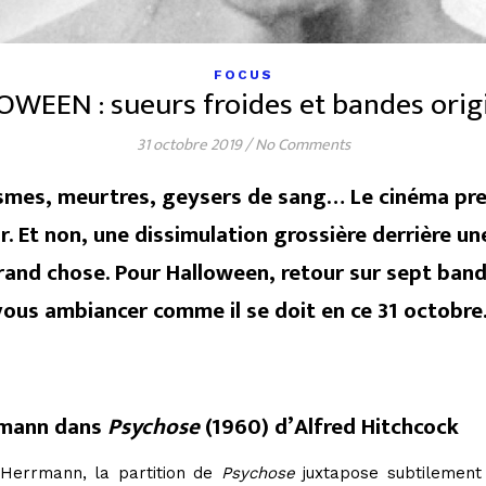
FOCUS
WEEN : sueurs froides et bandes orig
31 octobre 2019
/
No Comments
smes, meurtres, geysers de sang… Le cinéma pr
ur. Et non, une dissimulation grossière derrière u
nd chose. Pour Halloween, retour sur sept bande
vous ambiancer comme il se doit en ce 31 octobre
rmann dans
Psychose
(1960) d’Alfred Hitchcock
 Herrmann, la partition de
Psychose
juxtapose subtilement