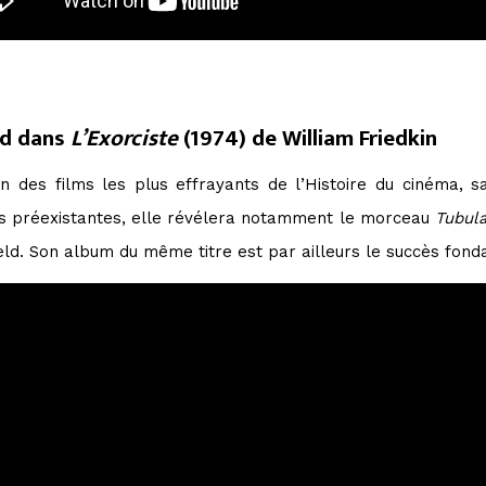
ld dans
L’Exorciste
(1974) de William Friedkin
n des films les plus effrayants de l’Histoire du cinéma, sa
 préexistantes, elle révélera notamment le morceau
Tubula
eld. Son album du même titre est par ailleurs le succès fonda