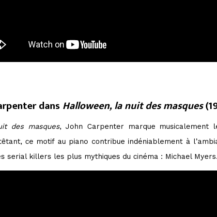
arpenter dans
Halloween, la nuit des masques
(19
uit des masques
, John Carpenter marque musicalement le
ntêtant, ce motif au piano contribue indéniablement à l’ambia
 serial killers les plus mythiques du cinéma : Michael Myers