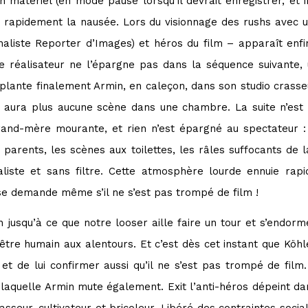
son matériel (en mode pause lorsqu’il devrait enregistrer, et
ent rapidement la nausée. Lors du visionnage des rushs avec
naliste Reporter d’Images) et héros du film – apparaît enfin
 le réalisateur ne l’épargne pas dans la séquence suivante
plante finalement Armin, en caleçon, dans son studio crasseu
’y aura plus aucune scène dans une chambre. La suite n’est 
nd-mère mourante, et rien n’est épargné au spectateur : l
 parents, les scènes aux toilettes, les râles suffocants d
liste et sans filtre. Cette atmosphère lourde ennuie rapi
 se demande même s’il ne s’est pas trompé de film !
jusqu’à ce que notre looser aille faire un tour et s’endorme 
 être humain aux alentours. Et c’est dès cet instant que Köhl
 et de lui confirmer aussi qu’il ne s’est pas trompé de film
laquelle Armin mute également. Exit l’anti-héros dépeint dan