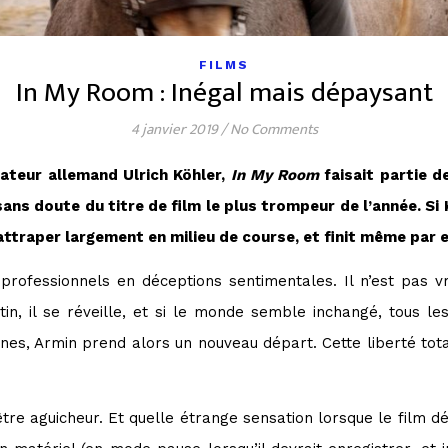
FILMS
In My Room : Inégal mais dépaysant
4 janvier 2019
/
No Comments
ateur allemand Ulrich Köhler,
In My Room
faisait partie d
 sans doute du titre de film le plus trompeur de l’année. Si
 rattraper largement en milieu de course, et finit même par
rofessionnels en déceptions sentimentales. Il n’est pas 
in, il se réveille, et si le monde semble inchangé, tous les
, Armin prend alors un nouveau départ. Cette liberté total
’être aguicheur. Et quelle étrange sensation lorsque le film 