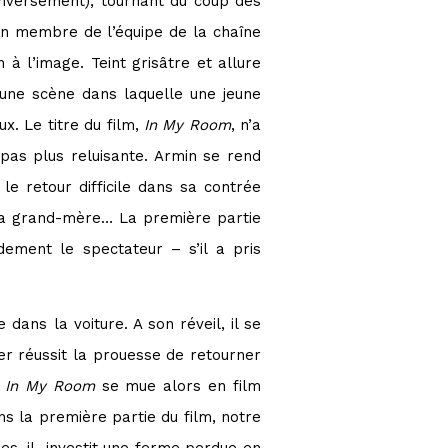
 inversement), tournant du coup des
 un membre de l’équipe de la chaîne
 à l’image. Teint grisâtre et allure
, une scène dans laquelle une jeune
x. Le titre du film,
In My Room
, n’a
pas plus reluisante. Armin se rend
e retour difficile dans sa contrée
e la grand-mère… La première partie
dement le spectateur – s’il a pris
dans la voiture. A son réveil, il se
er réussit la prouesse de retourner
.
In My Room
se mue alors en film
s la première partie du film, notre