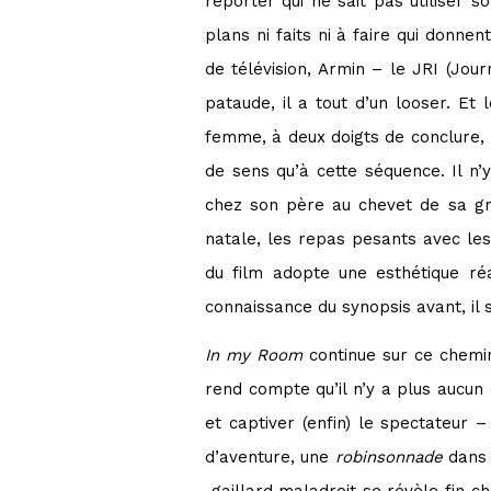
reporter qui ne sait pas utiliser 
plans ni faits ni à faire qui donn
de télévision, Armin – le JRI (Jour
pataude, il a tout d’un looser. Et
femme, à deux doigts de conclure, 
de sens qu’à cette séquence. Il n
chez son père au chevet de sa gra
natale, les repas pesants avec les
du film adopte une esthétique réa
connaissance du synopsis avant, il
In my Room
continue sur ce chemin 
rend compte qu’il n’y a plus aucun
et captiver (enfin) le spectateur –
d’aventure, une
robinsonnade
dans 