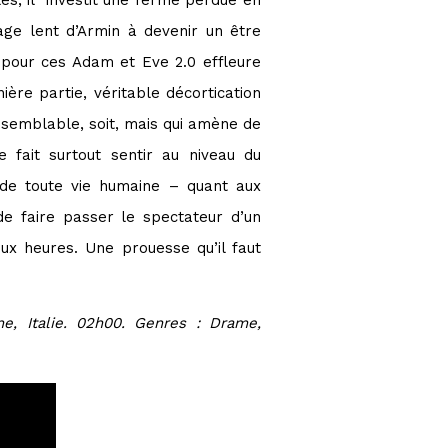
les, il investit une ferme perdue en
age lent d’Armin à devenir un être
e pour ces Adam et Eve 2.0 effleure
ère partie, véritable décortication
isemblable, soit, mais qui amène de
 fait surtout sentir au niveau du
 de toute vie humaine – quant aux
de faire passer le spectateur d’un
ux heures. Une prouesse qu’il faut
e, Italie. 02h00. Genres : Drame,