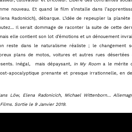
asseur, cultivateur et bricoleur. Libéré des contraintes socia
e nouveau. Et quand le film s’installe dans l’apprentiss
(Elena Radonicich), débarque. L’idée de repeupler la planèt
tez… Il serait dommage de raconter la suite de cette derni
mais elle contient son lot d’émotions et un dénouement invra
 on reste dans le naturalisme réaliste ; le changement se
reux plans de motos, voitures et autres rues désertées
résents. Inégal, mais dépaysant,
In My Room
a le mérite 
st-apocalyptique prenante et presque irrationnelle, en de
Hans Löw, Elena Radonicich, Michael Wittenborn… Allemagn
Films. Sortie le 9 Janvier 2019.