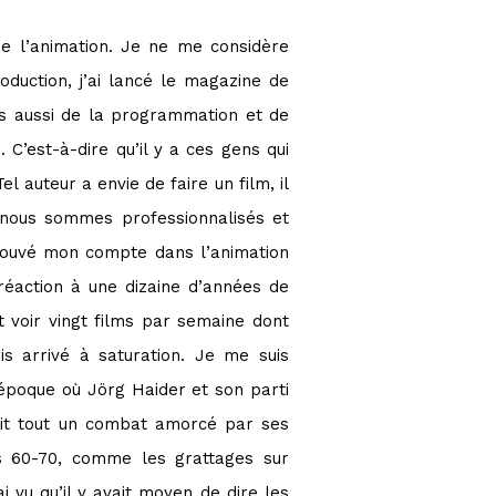
de l’animation. Je ne me considère
uction, j’ai lancé le magazine de
ons aussi de la programmation et de
C’est-à-dire qu’il y a ces gens qui
l auteur a envie de faire un film, il
s nous sommes professionnalisés et
 trouvé mon compte dans l’animation
réaction à une dizaine d’années de
t voir vingt films par semaine dont
s arrivé à saturation. Je me suis
époque où Jörg Haider et son parti
vait tout un combat amorcé par ses
es 60-70, comme les grattages sur
i vu qu’il y avait moyen de dire les