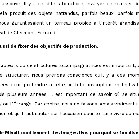
u assouvir. Il y a ce côté laboratoire, essayer de réaliser
ela produit des objets inattendus, parfois beaux, parfois 
 nous garantissaient un terreau propice à l’intérêt grand
val de Clermont-Ferrand.
aussi de fixer des objectifs de production.
des auteurs ou de structures accompagnatrices est important, 
e structurer. Nous prenons conscience qu’il y a des mo
tées pour prétendre à telle ou telle inscription en festiva
is plusieurs années, il est important de savoir où se situ
ou L’Étrange. Par contre, nous ne faisons jamais vraiment un 
en et qu’il faut sauter sur l’occasion pour le faire vivre au 
e Minuit contiennent des images live, pourquoi se focaliser