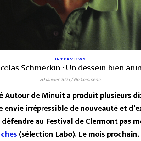
INTERVIEWS
colas Schmerkin : Un dessein bien an
20 janvier 2023
/
No Comments
té Autour de Minuit a produit plusieurs di
e envie irrépressible de nouveauté et d’
t défendre au Festival de Clermont pas mo
nches
(sélection Labo).
Le mois prochain, 