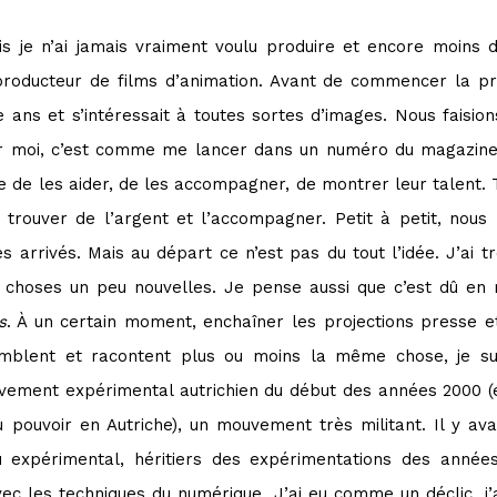
s je n’ai jamais vraiment voulu produire et encore moins 
ucteur de films d’animation. Avant de commencer la prod
e ans et s’intéressait à toutes sortes d’images. Nous faisi
ur moi, c’est comme me lancer dans un numéro du magazine. 
e de les aider, de les accompagner, de montrer leur talent. Te
trouver de l’argent et l’accompagner. Petit à petit, nou
 arrivés. Mais au départ ce n’est pas du tout l’idée. J’ai
s choses un peu nouvelles. Je pense aussi que c’est dû en 
s
. À un certain moment, enchaîner les projections presse e
emblent et racontent plus ou moins la même chose, je sui
ement expérimental autrichien du début des années 2000 (
au pouvoir en Autriche), un mouvement très militant. Il y a
eau expérimental, héritiers des expérimentations des anné
avec les techniques du numérique. J’ai eu comme un déclic, j’a