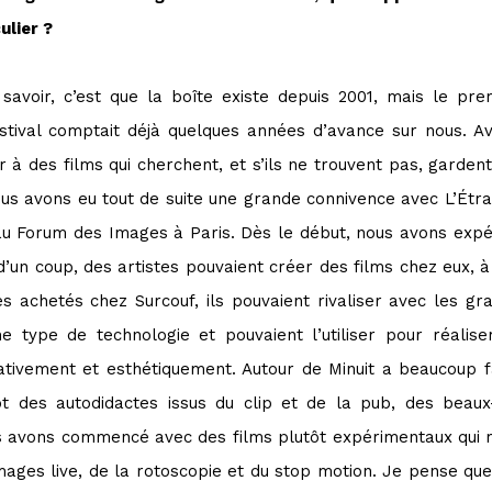
ulier ?
 savoir, c’est que la boîte existe depuis 2001, mais le pre
estival comptait déjà quelques années d’avance sur nous. Ave
er à des films qui cherchent, et s’ils ne trouvent pas, garden
us avons eu tout de suite une grande connivence avec L’Étran
u Forum des Images à Paris. Dès le début, nous avons expé
’un coup, des artistes pouvaient créer des films chez eux, à
achetés chez Surcouf, ils pouvaient rivaliser avec les g
e type de technologie et pouvaient l’utiliser pour réalis
rativement et esthétiquement. Autour de Minuit a beaucoup f
t des autodidactes issus du clip et de la pub, des beaux-
us avons commencé avec des films plutôt expérimentaux qui 
mages live, de la rotoscopie et du stop motion. Je pense qu