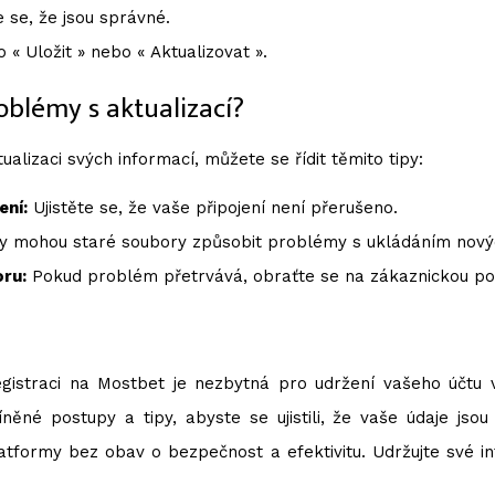
e se, že jsou správné.
 « Uložit » nebo « Aktualizovat ».
oblémy s aktualizací?
alizaci svých informací, můžete se řídit těmito tipy:
ení:
Ujistěte se, že vaše připojení není přerušeno.
 mohou staré soubory způsobit problémy s ukládáním nový
ru:
Pokud problém přetrvává, obraťte se na zákaznickou po
egistraci na Mostbet je nezbytná pro udržení vašeho účtu 
íněné postupy a tipy, abyste se ujistili, že vaše údaje js
atformy bez obav o bezpečnost a efektivitu. Udržujte své i