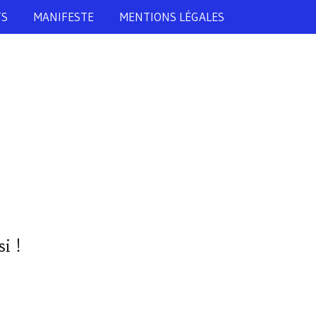
TS
MANIFESTE
MENTIONS LÉGALES
i !