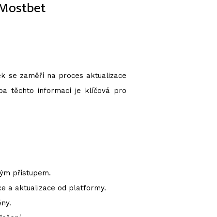
 Mostbet
nek se zaměří na proces aktualizace
ba těchto informací je klíčová pro
ným přístupem.
ce a aktualizace od platformy.
ěny.