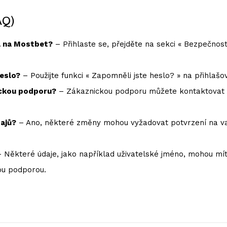
AQ)
a na Mostbet?
– Přihlaste se, přejděte na sekci « Bezpečnos
eslo?
– Použijte funkci « Zapomněli jste heslo? » na přihlašo
ckou podporu?
– Zákaznickou podporu můžete kontaktovat p
ajů?
– Ano, některé změny mohou vyžadovat potvrzení na va
 Některé údaje, jako například uživatelské jméno, mohou m
ou podporou.