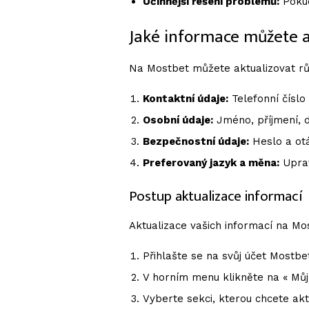
Účinnější řešení problémů:
Pokud
Jaké informace můžete a
Na Mostbet můžete aktualizovat růz
Kontaktní údaje:
Telefonní číslo
Osobní údaje:
Jméno, příjmení, 
Bezpečnostní údaje:
Heslo a otá
Preferovaný jazyk a měna:
Uprav
Postup aktualizace informací
Aktualizace vašich informací na Mo
Přihlašte se na svůj účet Mostbe
V horním menu klikněte na « Můj
Vyberte sekci, kterou chcete akt