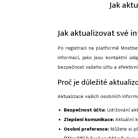
Jak akt
Jak aktualizovat své i
Po registraci na platformě Mostbet
informací, jako jsou kontaktní úd
bezpečnost vašeho účtu a efektivní
Proč je důležité aktuali
Aktualizace vašich osobních inform
Bezpečnost účtu:
Udržování akt
Zlepšení komunikace:
Aktuální k
Osobní preference:
Můžete si př