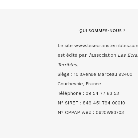
QUI SOMMES-NOUS ?
Le site www.lesecransterribles.co
est édité par l’association
Les Écra
Terribles.
Siège : 10 avenue Marceau 92400
Courbevoie, France.
Téléphone : 09 54 77 83 53
N° SIRET : 849 451 794 00010
N° CPPAP web : 0620W93703