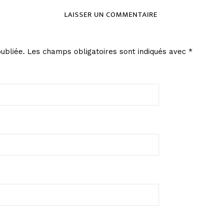
LAISSER UN COMMENTAIRE
ubliée.
Les champs obligatoires sont indiqués avec
*