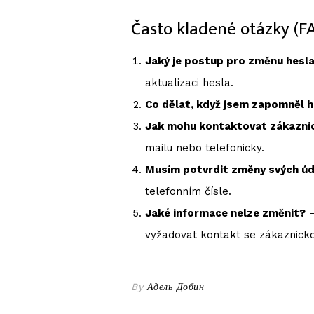
Často kladené otázky (F
Jaký je postup pro změnu hesl
aktualizaci hesla.
Co dělat, když jsem zapomněl h
Jak mohu kontaktovat zákazni
mailu nebo telefonicky.
Musím potvrdit změny svých úd
telefonním čísle.
Jaké informace nelze změnit?
–
vyžadovat kontakt se zákaznick
By
Адель Добин