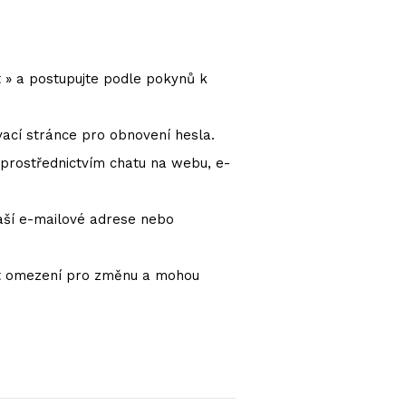
t » a postupujte podle pokynů k
vací stránce pro obnovení hesla.
rostřednictvím chatu na webu, e-
ší e-mailové adrese nebo
ít omezení pro změnu a mohou