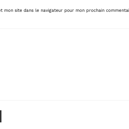
t mon site dans le navigateur pour mon prochain commentai