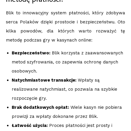
Blik to innowacyjny system płatności, który zdobywa
serca Polaków dzięki prostocie i bezpieczeństwu. Oto
kilka powodów, dla których warto rozważyć tę
metodę podczas gry w kasynach online:
Bezpieczeństwo:
Blik korzysta z zaawansowanych
metod szyfrowania, co zapewnia ochronę danych
osobowych.
Natychmiastowe transakcje:
Wpłaty są
realizowane natychmiast, co pozwala na szybkie
rozpoczęcie gry.
Brak dodatkowych opłat:
Wiele kasyn nie pobiera
prowizji za wpłaty dokonane przez Blik.
Łatwość użycia:
Proces płatności jest prosty i