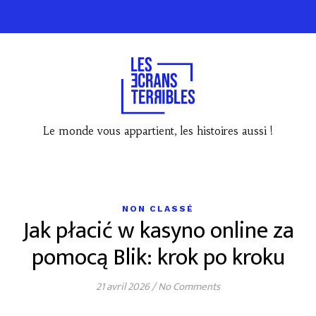
Le monde vous appartient, les histoires aussi !
NON CLASSÉ
Jak płacić w kasyno online za
pomocą Blik: krok po kroku
21 avril 2026
/
No Comments