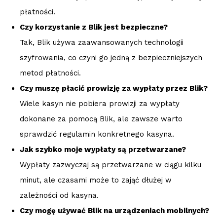
płatności.
Czy korzystanie z Blik jest bezpieczne?
Tak, Blik używa zaawansowanych technologii
szyfrowania, co czyni go jedną z bezpieczniejszych
metod płatności.
Czy muszę płacić prowizję za wypłaty przez Blik?
Wiele kasyn nie pobiera prowizji za wypłaty
dokonane za pomocą Blik, ale zawsze warto
sprawdzić regulamin konkretnego kasyna.
Jak szybko moje wypłaty są przetwarzane?
Wypłaty zazwyczaj są przetwarzane w ciągu kilku
minut, ale czasami może to zająć dłużej w
zależności od kasyna.
Czy mogę używać Blik na urządzeniach mobilnych?