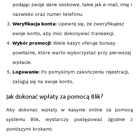
podając swoje dane osobowe, takie jak e-mail, imię i
nazwisko oraz numer telefonu.
Weryfikacja konta:
Upewnij się, że zweryfikujesz
swoje konto, aby móc dokonywać transakcji.
Wybór promocji:
Wiele kasyn oferuje bonusy
powitalne, które warto wykorzystać przy pierwszej
wpłacie.
Logowanie:
Po pomyślnym zakończeniu rejestracji,
zaloguj się na swoje konto.
Jak dokonać wpłaty za pomocą Blik?
Aby dokonać wpłaty w kasynie online za pomocą
systemu Blik, wystarczy postępować zgodnie z
poniższymi krokami: