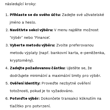
následující kroky:
Přihlaste se do svého účtu:
Zadejte své uživatelské
jméno a heslo.
Navštivte sekci výběru:
V menu najděte možnost
‘Výběr’ nebo ‘Finance’.
Vyberte metodu výběru:
Zvolte preferovanou
metodu výplaty (např. bankovní karta, e-peněženka,
kryptoměny).
Zadejte požadovanou částku:
Ujistěte se, že
dodržujete minimální a maximální limity pro výběr.
Ověření identity:
Proveďte nezbytné ověření
totožnosti, pokud je to vyžadováno.
Potvrďte výběr:
Dokončete transakci kliknutím na
tlačítko pro potvrzení.