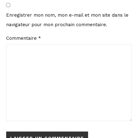
Enregistrer mon nom, mon e-mail et mon site dans le
navigateur pour mon prochain commentaire.
Commentaire
*