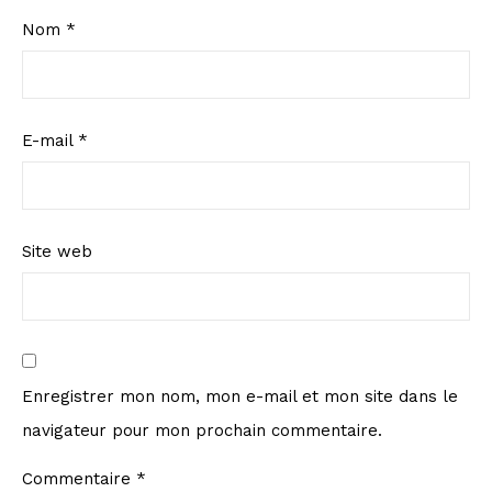
Nom
*
E-mail
*
Site web
Enregistrer mon nom, mon e-mail et mon site dans le
navigateur pour mon prochain commentaire.
Commentaire
*