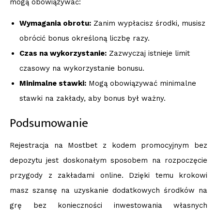
mogą obowiązywać:
Wymagania obrotu:
Zanim wypłacisz środki, musisz
obrócić bonus określoną liczbę razy.
Czas na wykorzystanie:
Zazwyczaj istnieje limit
czasowy na wykorzystanie bonusu.
Minimalne stawki:
Mogą obowiązywać minimalne
stawki na zakłady, aby bonus był ważny.
Podsumowanie
Rejestracja na Mostbet z kodem promocyjnym bez
depozytu jest doskonałym sposobem na rozpoczęcie
przygody z zakładami online. Dzięki temu krokowi
masz szansę na uzyskanie dodatkowych środków na
grę bez konieczności inwestowania własnych