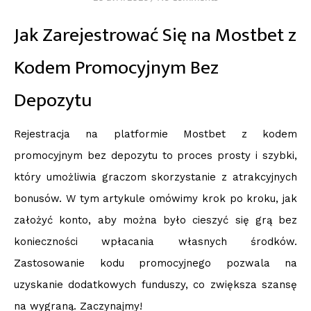
Jak Zarejestrować Się na Mostbet z
Kodem Promocyjnym Bez
Depozytu
Rejestracja na platformie Mostbet z kodem
promocyjnym bez depozytu to proces prosty i szybki,
który umożliwia graczom skorzystanie z atrakcyjnych
bonusów. W tym artykule omówimy krok po kroku, jak
założyć konto, aby można było cieszyć się grą bez
konieczności wpłacania własnych środków.
Zastosowanie kodu promocyjnego pozwala na
uzyskanie dodatkowych funduszy, co zwiększa szansę
na wygraną. Zaczynajmy!