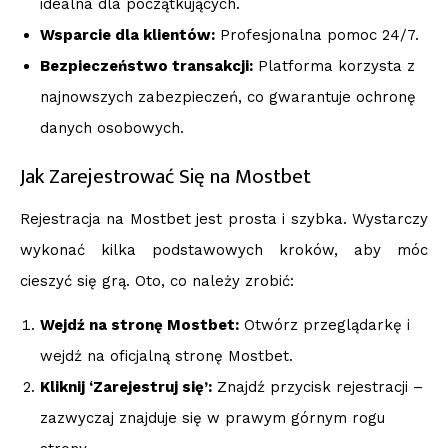
idealna dla początkujących.
Wsparcie dla klientów:
Profesjonalna pomoc 24/7.
Bezpieczeństwo transakcji:
Platforma korzysta z
najnowszych zabezpieczeń, co gwarantuje ochronę
danych osobowych.
Jak Zarejestrować Się na Mostbet
Rejestracja na Mostbet jest prosta i szybka. Wystarczy
wykonać kilka podstawowych kroków, aby móc
cieszyć się grą. Oto, co należy zrobić:
Wejdź na stronę Mostbet:
Otwórz przeglądarkę i
wejdź na oficjalną stronę Mostbet.
Kliknij ‘Zarejestruj się’:
Znajdź przycisk rejestracji –
zazwyczaj znajduje się w prawym górnym rogu