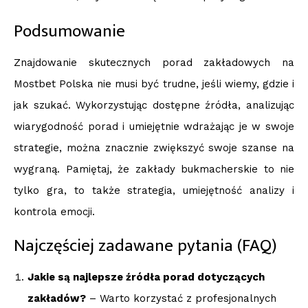
Podsumowanie
Znajdowanie skutecznych porad zakładowych na
Mostbet Polska nie musi być trudne, jeśli wiemy, gdzie i
jak szukać. Wykorzystując dostępne źródła, analizując
wiarygodność porad i umiejętnie wdrażając je w swoje
strategie, można znacznie zwiększyć swoje szanse na
wygraną. Pamiętaj, że zakłady bukmacherskie to nie
tylko gra, to także strategia, umiejętność analizy i
kontrola emocji.
Najczęściej zadawane pytania (FAQ)
Jakie są najlepsze źródła porad dotyczących
zakładów?
– Warto korzystać z profesjonalnych