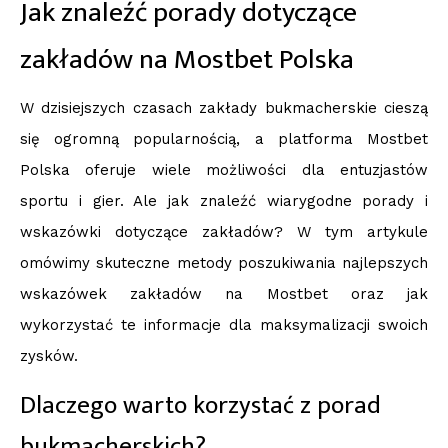
Jak znaleźć porady dotyczące
zakładów na Mostbet Polska
W dzisiejszych czasach zakłady bukmacherskie cieszą
się ogromną popularnością, a platforma Mostbet
Polska oferuje wiele możliwości dla entuzjastów
sportu i gier. Ale jak znaleźć wiarygodne porady i
wskazówki dotyczące zakładów? W tym artykule
omówimy skuteczne metody poszukiwania najlepszych
wskazówek zakładów na Mostbet oraz jak
wykorzystać te informacje dla maksymalizacji swoich
zysków.
Dlaczego warto korzystać z porad
bukmacherskich?