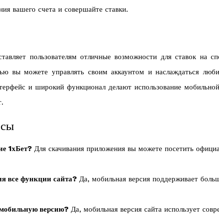
ия вашего счета и совершайте ставки.
ставляет пользователям отличные возможности для ставок на с
ью вы можете управлять своим аккаунтом и наслаждаться люби
терфейс и широкий функционал делают использование мобильной
.
осы
ие 1хБет?
Для скачивания приложения вы можете посетить официа
ия все функции сайта?
Да, мобильная версия поддерживает боль
з мобильную версию?
Да, мобильная версия сайта использует сов