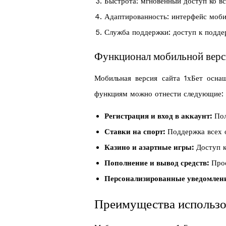
Быстрота: мгновенный доступ ко вс
Адаптированность: интерфейс мобил
Служба поддержки: доступ к подде
Функционал мобильной верс
Мобильная версия сайта 1хБет осна
функциям можно отнести следующие:
Регистрация и вход в аккаунт:
Пол
Ставки на спорт:
Поддержка всех о
Казино и азартные игры:
Доступ к
Пополнение и вывод средств:
Прос
Персонализированные уведомлен
Преимущества использо