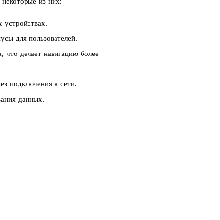
 некоторые из них:
 устройствах.
усы для пользователей.
, что делает навигацию более
ез подключения к сети.
вания данных.