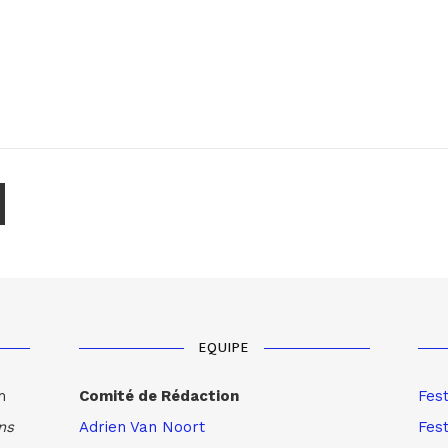
EQUIPE
m
Comité de Rédaction
Fes
ns
Adrien Van Noort
Fest