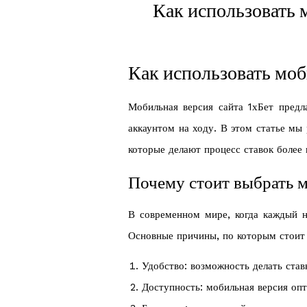
Как использовать 
Как использовать моб
Мобильная версия сайта 1хБет предл
аккаунтом на ходу. В этом статье мы
которые делают процесс ставок более
Почему стоит выбрать 
В современном мире, когда каждый н
Основные причины, по которым стоит
Удобство: возможность делать став
Доступность: мобильная версия оп