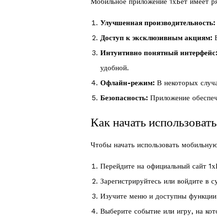
Мобильное приложение 1хБет имеет ря
Улучшенная производительность:
Доступ к эксклюзивным акциям:
В
Интуитивно понятный интерфейс
удобной.
Офлайн-режим:
В некоторых случа
Безопасность:
Приложение обеспечи
Как начать использоват
Чтобы начать использовать мобильную
Перейдите на официальный сайт 1хБ
Зарегистрируйтесь или войдите в 
Изучите меню и доступны функции, т
Выберите событие или игру, на кот