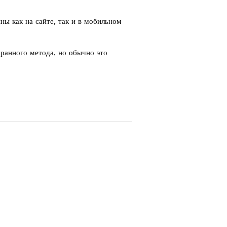
ны как на сайте, так и в мобильном
ранного метода, но обычно это