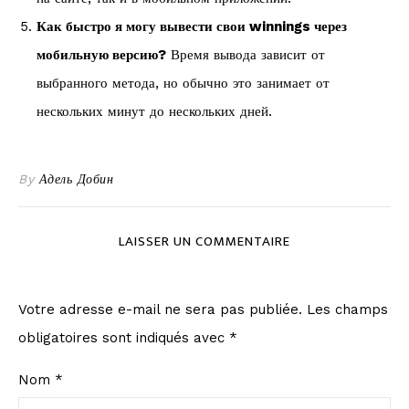
Как быстро я могу вывести свои winnings через
мобильную версию?
Время вывода зависит от
выбранного метода, но обычно это занимает от
нескольких минут до нескольких дней.
By
Адель Добин
LAISSER UN COMMENTAIRE
Votre adresse e-mail ne sera pas publiée.
Les champs
obligatoires sont indiqués avec
*
Nom
*