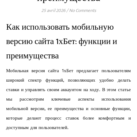
25 avril 2026
/
No Comments
Как использовать мобильную
версию сайта 1хБет: функции и
преимущества
Мобильная версия сайта 1хБет предлагает пользователям
широкий спектр функций, позволяющих удобно делать
ставки и управлять своим аккаунтом на ходу. В этом статье
мы рассмотрим ключевые аспекты использования
мобильной версии, ее преимущества и основные функции,
которые делают процесс ставок более комфортным и
доступным для пользователей.