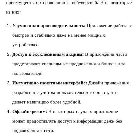
преимуществ по сравнению с веб-версией. Вот некоторые
из них:
Улучшенная производительность:
Приложение работает
быстрее и стабильно даже на менее мощных
устройствах.
Доступ к эксклюзивным акциям:
В приложении часто
представляют специальные предложения и бонусы для
пользователей.
Интуитивно понятный интерфейс:
Дизайн приложения
разработан с учетом пользовательского опыта, что
делает навигацию более удобной.
Офлайн-режим:
В некоторых случаях приложение
может предоставлять доступ к информации даже без
подключения к сети.