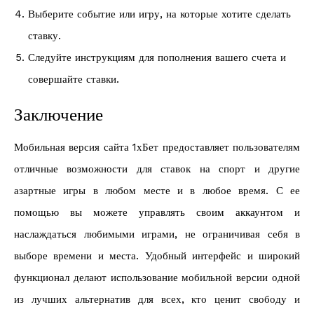
Выберите событие или игру, на которые хотите сделать
ставку.
Следуйте инструкциям для пополнения вашего счета и
совершайте ставки.
Заключение
Мобильная версия сайта 1хБет предоставляет пользователям
отличные возможности для ставок на спорт и другие
азартные игры в любом месте и в любое время. С ее
помощью вы можете управлять своим аккаунтом и
наслаждаться любимыми играми, не ограничивая себя в
выборе времени и места. Удобный интерфейс и широкий
функционал делают использование мобильной версии одной
из лучших альтернатив для всех, кто ценит свободу и