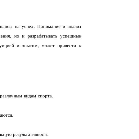
шансы на успех. Понимание и анализ
шения, но и разрабатывать успешные
туицией и опытом, может привести к
 различным видам спорта.
яются.
льную результативность.