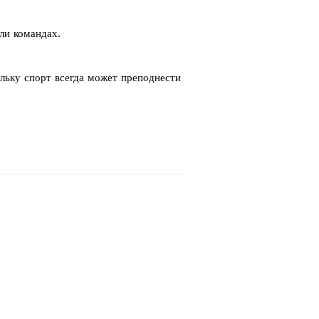
ли командах.
льку спорт всегда может преподнести