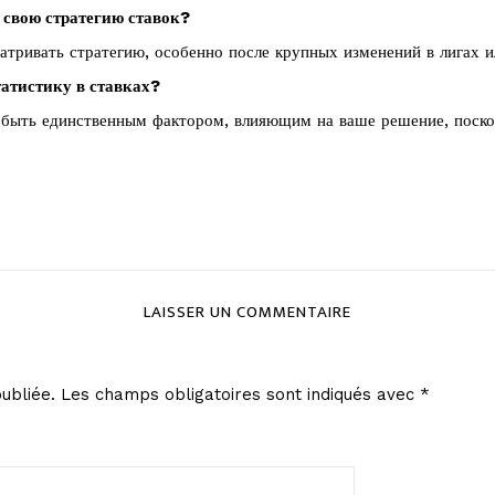
ь свою стратегию ставок?
атривать стратегию, особенно после крупных изменений в лигах и
татистику в ставках?
а быть единственным фактором, влияющим на ваше решение, поско
LAISSER UN COMMENTAIRE
ubliée.
Les champs obligatoires sont indiqués avec
*