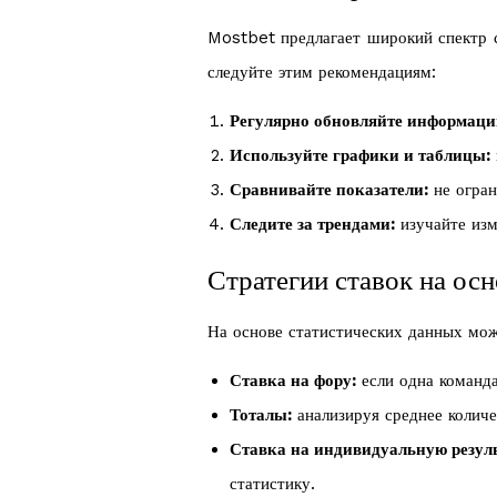
Mostbet предлагает широкий спектр с
следуйте этим рекомендациям:
Регулярно обновляйте информаци
Используйте графики и таблицы:
Сравнивайте показатели:
не огран
Следите за трендами:
изучайте изм
Стратегии ставок на осн
На основе статистических данных мож
Ставка на фору:
если одна команда
Тоталы:
анализируя среднее количе
Ставка на индивидуальную резуль
статистику.