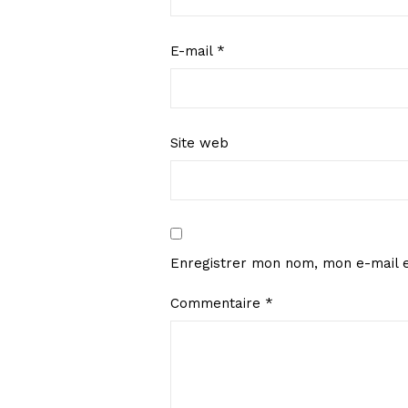
E-mail
*
Site web
Enregistrer mon nom, mon e-mail e
Commentaire
*