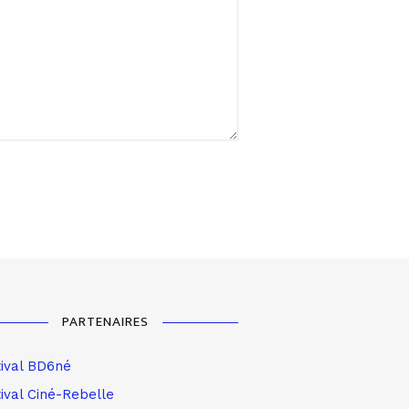
PARTENAIRES
tival BD6né
ival Ciné-Rebelle