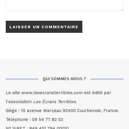
QUI SOMMES-NOUS ?
Le site www.lesecransterribles.com est édité par
l’association
Les Écrans Terribles.
Siège : 10 avenue Marceau 92400 Courbevoie, France.
Téléphone : 09 54 77 83 53
N° SIRET : 849 451 794 00010