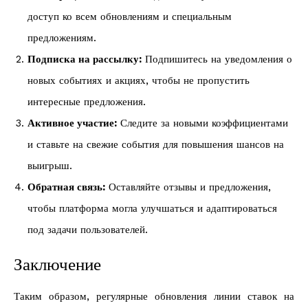
доступ ко всем обновлениям и специальным
предложениям.
Подписка на рассылку:
Подпишитесь на уведомления о
новых событиях и акциях, чтобы не пропустить
интересные предложения.
Активное участие:
Следите за новыми коэффициентами
и ставьте на свежие события для повышения шансов на
выигрыш.
Обратная связь:
Оставляйте отзывы и предложения,
чтобы платформа могла улучшаться и адаптироваться
под задачи пользователей.
Заключение
Таким образом, регулярные обновления линии ставок на