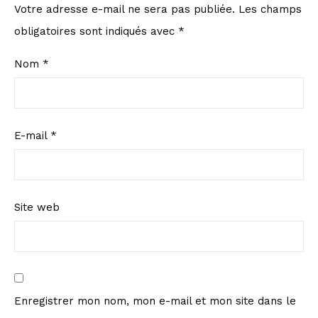
Votre adresse e-mail ne sera pas publiée.
Les champs
obligatoires sont indiqués avec
*
Nom
*
E-mail
*
Site web
Enregistrer mon nom, mon e-mail et mon site dans le