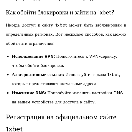
Как обойти блокировки и зайти на 1xbet?
Иногда доступ к сайту 1xbet может быть заблокирован в
определенных регионах. Вот несколько способов, как можно
обойти эти ограничения:
Использование VPN:
Подключитесь к VPN-сервису,
чтобы обойти блокировки.
Альтернативные ссылки:
Используйте зеркала 1xbet,
которые предоставляют актуальные адреса.
Изменение DNS:
Попробуйте изменить настройки DNS
на вашем устройстве для доступа к сайту.
Регистрация на официальном сайте
1xbet