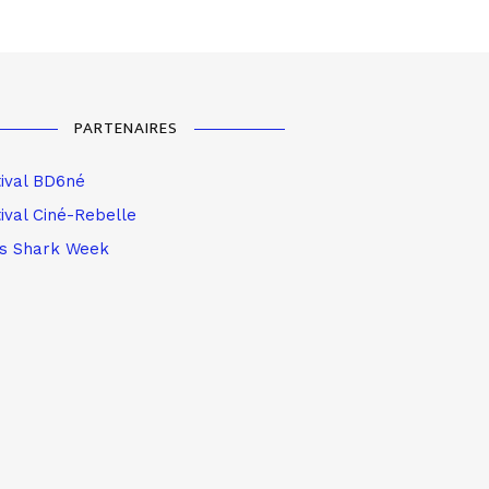
PARTENAIRES
tival BD6né
ival Ciné-Rebelle
is Shark Week