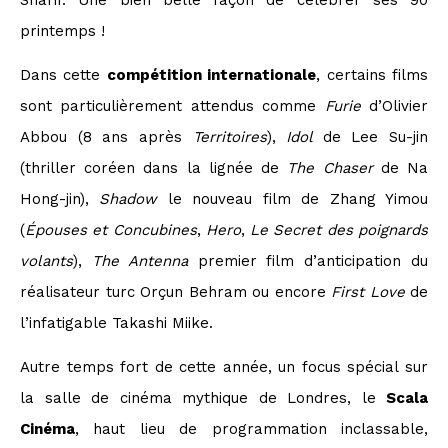
Sharif. Une bien belle façon de célébrer ses 90
printemps !
Dans cette
compétition internationale
, certains films
sont particulièrement attendus comme
Furie
d’Olivier
Abbou (8 ans après
Territoires
),
Idol
de Lee Su-jin
(thriller coréen dans la lignée de
The Chaser
de Na
Hong-jin),
Shadow
le nouveau film de Zhang Yimou
(
Épouses et Concubines
,
Hero
,
Le Secret des poignards
volants
),
The Antenna
premier film d’anticipation du
réalisateur turc Orçun Behram ou encore
First Love
de
l’infatigable Takashi Miike.
Autre temps fort de cette année, un focus spécial sur
la salle de cinéma mythique de Londres, le
Scala
Cinéma
, haut lieu de programmation inclassable,