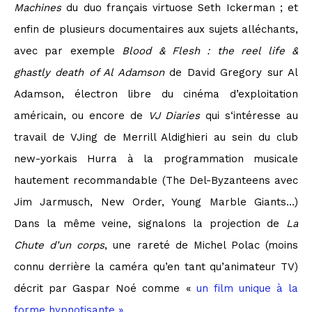
Machines
du duo français virtuose Seth Ickerman ; et
enfin de plusieurs documentaires aux sujets alléchants,
avec par exemple
Blood & Flesh : the reel life &
ghastly death of Al Adamson
de David Gregory sur Al
Adamson, électron libre du cinéma d’exploitation
américain, ou encore de
VJ Diaries
qui s‘intéresse au
travail de VJing de Merrill Aldighieri au sein du club
new-yorkais Hurra à la programmation musicale
hautement recommandable (The Del-Byzanteens avec
Jim Jarmusch, New Order, Young Marble Giants…)
Dans la même veine, signalons la projection de
La
Chute d’un corps
, une rareté de Michel Polac (moins
connu derrière la caméra qu’en tant qu’animateur TV)
décrit par Gaspar Noé comme «
un film unique à la
forme hypnotisante »
.