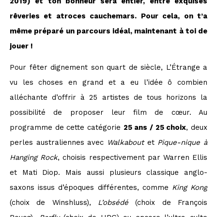
2019) et ton bonheur sera entier, entre exquises
rêveries et atroces cauchemars. Pour cela, on t’a
même préparé un parcours idéal, maintenant à toi de
jouer !
Pour fêter dignement son quart de siècle, L’Étrange a
vu les choses en grand et a eu l’idée ô combien
alléchante d’offrir à 25 artistes de tous horizons la
possibilité de proposer leur film de cœur. Au
programme de cette catégorie
25 ans / 25 choix
, deux
perles australiennes avec
Walkabout
et
Pique-nique à
Hanging Rock
, choisis respectivement par Warren Ellis
et Mati Diop. Mais aussi plusieurs classique anglo-
saxons issus d’époques différentes, comme
King Kong
(choix de Winshluss),
L’obsédé
(choix de François