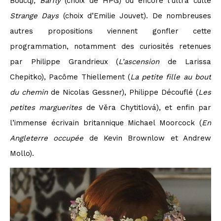
Boucq)
, Barfly
(choix de HPG) ou encore l’ultra culte
Strange Days
(choix d’Emilie Jouvet). De nombreuses
autres propositions viennent gonfler cette
programmation, notamment des curiosités retenues
par Philippe Grandrieux (
L’ascension
de Larissa
Chepitko), Pacôme Thiellement (
La petite fille au bout
du chemin
de Nicolas Gessner), Philippe Découflé (
Les
petites marguerites
de Věra Chytitlová), et enfin par
l’immense écrivain britannique Michael Moorcock (
En
Angleterre occupée
de Kevin Brownlow et Andrew
Mollo).