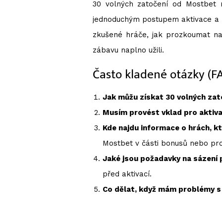
30 volných zatočení od Mostbet nab
jednoduchým postupem aktivace a m
zkušené hráče, jak prozkoumat na
zábavu naplno užili.
Často kladené otázky (F
Jak můžu získat 30 volných zat
Musím provést vklad pro aktiva
Kde najdu informace o hrách, k
Mostbet v části bonusů nebo pr
Jaké jsou požadavky na sázení 
před aktivací.
Co dělat, když mám problémy s 