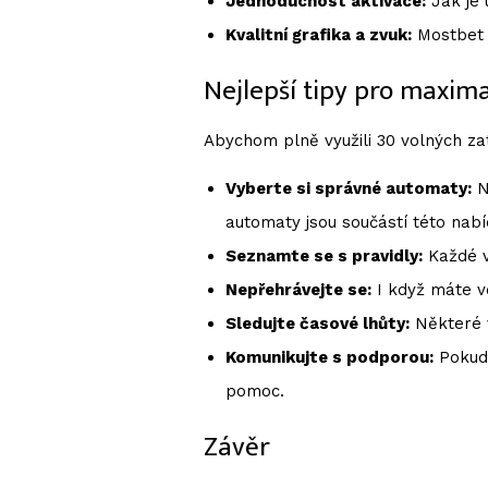
Jednoduchost aktivace:
Jak je 
Kvalitní grafika a zvuk:
Mostbet n
Nejlepší tipy pro maxima
Abychom plně využili 30 volných za
Vyberte si správné automaty:
N
automaty jsou součástí této nabí
Seznamte se s pravidly:
Každé vo
Nepřehrávejte se:
I když máte vo
Sledujte časové lhůty:
Některé v
Komunikujte s podporou:
Pokud 
pomoc.
Závěr