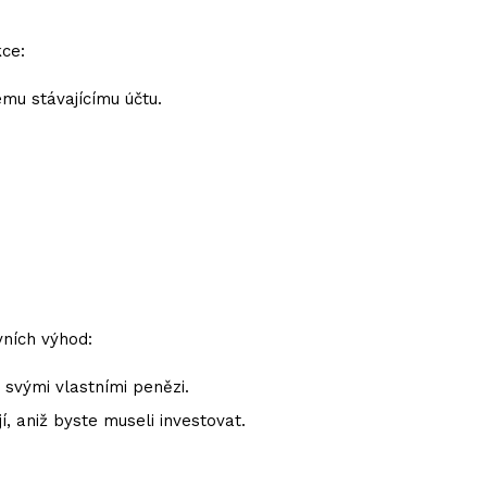
kce:
mu stávajícímu účtu.
vních výhod:
 svými vlastními penězi.
, aniž byste museli investovat.