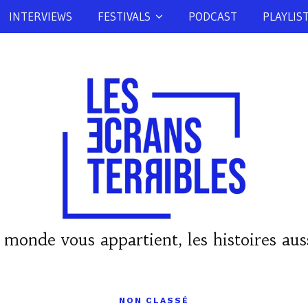
INTERVIEWS
FESTIVALS
PODCAST
PLAYLIS
 monde vous appartient, les histoires auss
NON CLASSÉ