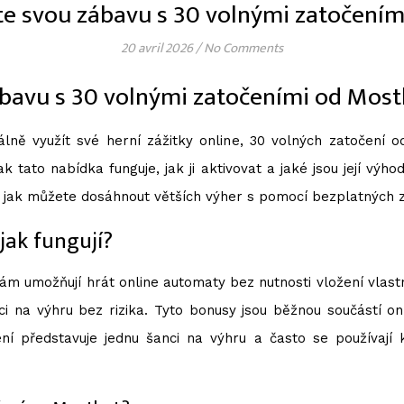
te svou zábavu s 30 volnými zatočením
20 avril 2026
/
No Comments
bavu s 30 volnými zatočeními od Most
ně využít své herní zážitky online, 30 volných zatočení od 
tato nabídka funguje, jak ji aktivovat a jaké jsou její výhody
a jak můžete dosáhnout větších výher s pomocí bezplatných z
jak fungují?
vám umožňují hrát online automaty bez nutnosti vložení vla
ci na výhru bez rizika. Tyto bonusy jsou běžnou součástí o
ení představuje jednu šanci na výhru a často se používají