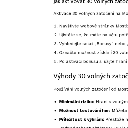
Jak aktivovat 30 volných zato
Aktivace 30 volných zatočení na Mo
Navštivte webové stránky Mostbe
Ujistěte se, že máte na účtu pot
Vyhledejte sekci „Bonusy“ nebo
Označte možnost získání 30 volný
Po aktivaci bonusu si užijte hran
Výhody 30 volných zato
Používání volných zatočení od Most
Minimální riziko:
Hraní s volnými 
Možnost testování her:
Můžete v
Příležitost k výhrám:
Přestože ne