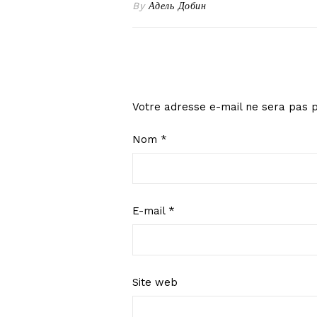
By
Адель Добин
Votre adresse e-mail ne sera pas p
Nom
*
E-mail
*
Site web