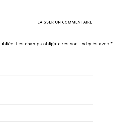
LAISSER UN COMMENTAIRE
ubliée.
Les champs obligatoires sont indiqués avec
*