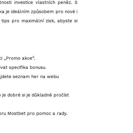
tnosti investice vlastních peněz. S
ka je ideálním způsobem pro nové i
ips pro maximální zisk, abyste si
ci „Promo akce“.
ovat specifika bonusu.
ajdete seznam her na webu
je dobré si je důkladně pročíst
oru Mostbet pro pomoc a rady.