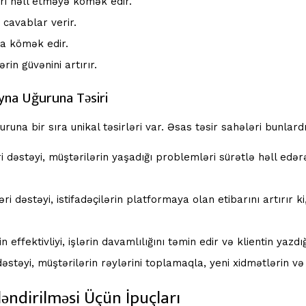
əri həll etməyə kömək edir.
 cavablar verir.
ğa kömək edir.
ərin güvənini artırır.
yna Uğuruna Təsiri
una bir sıra unikal təsirləri var. Əsas təsir sahələri bunlardı
 dəstəyi, müştərilərin yaşadığı problemləri sürətlə həll e
ri dəstəyi, istifadəçilərin platformaya olan etibarını artırır k
 effektivliyi, işlərin davamlılığını təmin edir və klientin yazdığ
əstəyi, müştərilərin rəylərini toplamaqla, yeni xidmətlərin və t
ləndirilməsi Üçün İpuçları