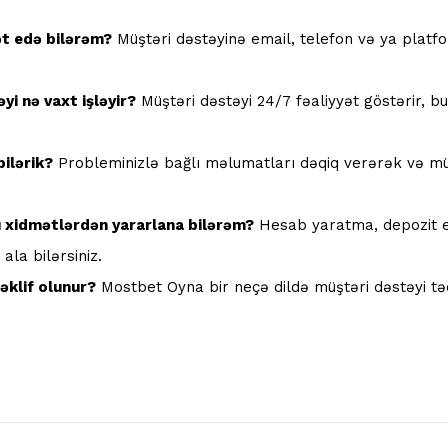
t edə bilərəm?
Müştəri dəstəyinə email, telefon və ya platfor
i nə vaxt işləyir?
Müştəri dəstəyi 24/7 fəaliyyət göstərir, b
bilərik?
Probleminizlə bağlı məlumatları dəqiq verərək və m
ı xidmətlərdən yararlana bilərəm?
Hesab yaratma, depozit e
la bilərsiniz.
əklif olunur?
Mostbet Oyna bir neçə dildə müştəri dəstəyi tə