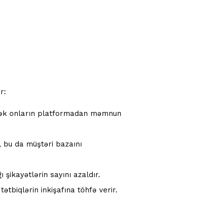
r:
dərək onların platformadan məmnun
i, bu da müştəri bazaını
ı şikayətlərin sayını azaldır.
ətbiqlərin inkişafına töhfə verir.