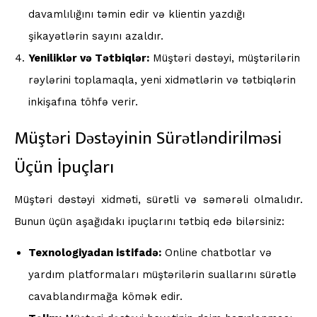
davamlılığını təmin edir və klientin yazdığı
şikayətlərin sayını azaldır.
Yeniliklər və Tətbiqlər:
Müştəri dəstəyi, müştərilərin
rəylərini toplamaqla, yeni xidmətlərin və tətbiqlərin
inkişafına töhfə verir.
Müştəri Dəstəyinin Sürətləndirilməsi
Üçün İpuçları
Müştəri dəstəyi xidməti, sürətli və səmərəli olmalıdır.
Bunun üçün aşağıdakı ipuçlarını tətbiq edə bilərsiniz:
Texnologiyadan istifadə:
Online chatbotlar və
yardım platformaları müştərilərin suallarını sürətlə
cavablandırmağa kömək edir.