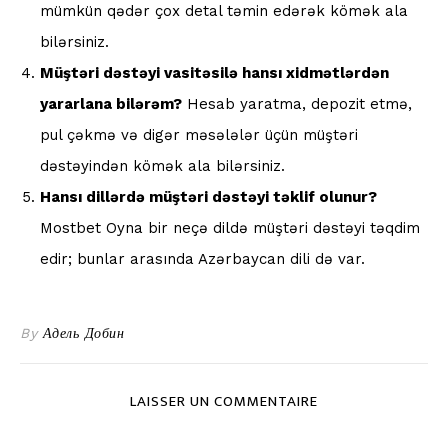
mümkün qədər çox detal təmin edərək kömək ala
bilərsiniz.
Müştəri dəstəyi vasitəsilə hansı xidmətlərdən
yararlana bilərəm?
Hesab yaratma, depozit etmə,
pul çəkmə və digər məsələlər üçün müştəri
dəstəyindən kömək ala bilərsiniz.
Hansı dillərdə müştəri dəstəyi təklif olunur?
Mostbet Oyna bir neçə dildə müştəri dəstəyi təqdim
edir; bunlar arasında Azərbaycan dili də var.
By
Адель Добин
LAISSER UN COMMENTAIRE