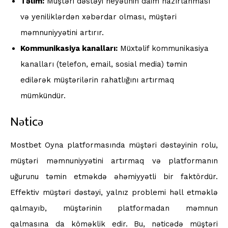
Təlim:
Müştəri dəstəyi heyətinin daim hazırlanması
və yeniliklərdən xəbərdar olması, müştəri
məmnuniyyətini artırır.
Kommunikasiya kanalları:
Müxtəlif kommunikasiya
kanalları (telefon, email, sosial media) təmin
edilərək müştərilərin rahatlığını artırmaq
mümkündür.
Nəticə
Mostbet Oyna platformasında müştəri dəstəyinin rolu,
müştəri məmnuniyyətini artırmaq və platformanın
uğurunu təmin etməkdə əhəmiyyətli bir faktördür.
Effektiv müştəri dəstəyi, yalnız problemi həll etməklə
qalmayıb, müştərinin platformadan məmnun
qalmasına da köməklik edir. Bu, nəticədə müştəri