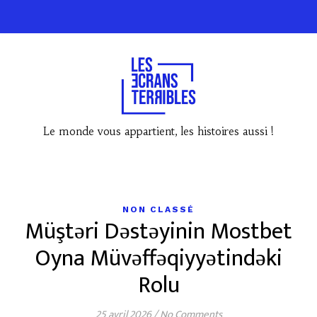
Le monde vous appartient, les histoires aussi !
NON CLASSÉ
Müştəri Dəstəyinin Mostbet
Oyna Müvəffəqiyyətindəki
Rolu
25 avril 2026
/
No Comments