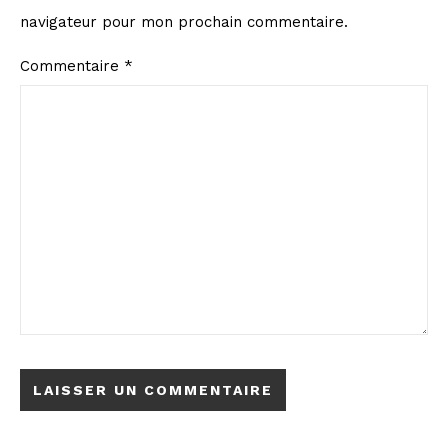
navigateur pour mon prochain commentaire.
Commentaire
*