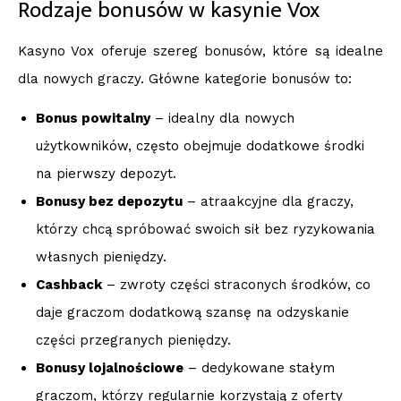
Rodzaje bonusów w kasynie Vox
Kasyno Vox oferuje szereg bonusów, które są idealne
dla nowych graczy. Główne kategorie bonusów to:
Bonus powitalny
– idealny dla nowych
użytkowników, często obejmuje dodatkowe środki
na pierwszy depozyt.
Bonusy bez depozytu
– atraakcyjne dla graczy,
którzy chcą spróbować swoich sił bez ryzykowania
własnych pieniędzy.
Cashback
– zwroty części straconych środków, co
daje graczom dodatkową szansę na odzyskanie
części przegranych pieniędzy.
Bonusy lojalnościowe
– dedykowane stałym
graczom, którzy regularnie korzystają z oferty