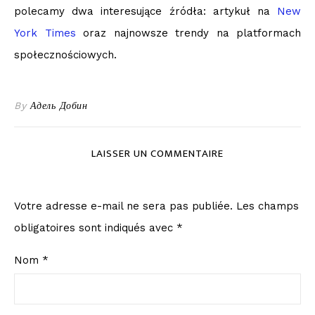
polecamy dwa interesujące źródła: artykuł na
New
York Times
oraz najnowsze trendy na platformach
społecznościowych.
By
Адель Добин
LAISSER UN COMMENTAIRE
Votre adresse e-mail ne sera pas publiée.
Les champs
obligatoires sont indiqués avec
*
Nom
*