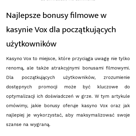
Najlepsze bonusy filmowe w
kasynie Vox dla początkujących
użytkowników
Kasyno Vox to miejsce, które przyciąga uwagę nie tylko
renomą, ale także atrakcyjnymi bonusami filmowymi.
Dla początkujących użytkowników, zrozumienie
dostępnych promocji może być kluczowe do
optymalizacji ich doświadczeń w grze. W tym artykule
omówimy, jakie bonusy oferuje kasyno Vox oraz jak
najlepiej je wykorzystać, aby maksymalizować swoje
szanse na wygraną.