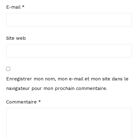
E-mail
*
Site web
Enregistrer mon nom, mon e-mail et mon site dans le
navigateur pour mon prochain commentaire.
Commentaire
*