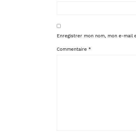
Enregistrer mon nom, mon e-mail e
Commentaire
*