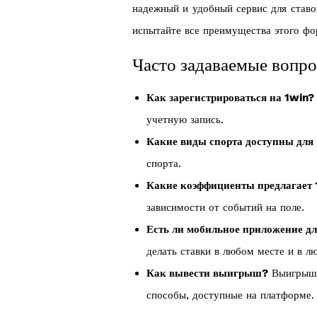
надежный и удобный сервис для ставо
испытайте все преимущества этого фо
Часто задаваемые вопро
Как зарегистрироваться на 1win?
учетную запись.
Какие виды спорта доступны для 
спорта.
Какие коэффициенты предлагает 
зависимости от событий на поле.
Есть ли мобильное приложение дл
делать ставки в любом месте и в л
Как вывести выигрыш?
Выигрыши 
способы, доступные на платформе.