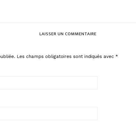
LAISSER UN COMMENTAIRE
ubliée.
Les champs obligatoires sont indiqués avec
*