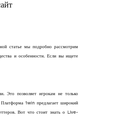
сайт
нной статье мы подробно рассмотрим
щества и особенности. Если вы ищете
и. Это позволяет игрокам не только
. Платформа 1win предлагает широкий
ттеров. Вот что стоит знать о Live-