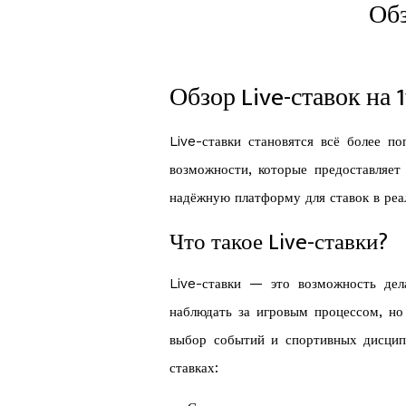
Обз
Обзор Live-ставок на
Live-ставки становятся всё более 
возможности, которые предоставляет
надёжную платформу для ставок в ре
Что такое Live-ставки?
Live-ставки — это возможность дел
наблюдать за игровым процессом, но
выбор событий и спортивных дисципл
ставках: