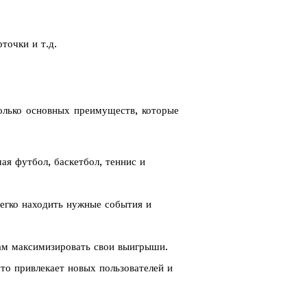
точки и т.д.
олько основных преимуществ, которые
я футбол, баскетбол, теннис и
егко находить нужные события и
ам максимизировать свои выигрыши.
то привлекает новых пользователей и