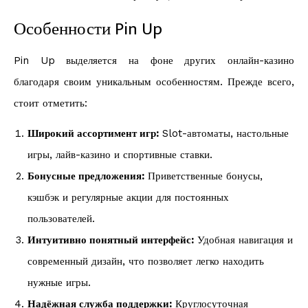
Особенности Pin Up
Pin Up выделяется на фоне других онлайн-казино
благодаря своим уникальным особенностям. Прежде всего,
стоит отметить:
Широкий ассортимент игр:
Slot-автоматы, настольные
игры, лайв-казино и спортивные ставки.
Бонусные предложения:
Приветственные бонусы,
кэшбэк и регулярные акции для постоянных
пользователей.
Интуитивно понятный интерфейс:
Удобная навигация и
современный дизайн, что позволяет легко находить
нужные игры.
Надёжная служба поддержки:
Круглосуточная