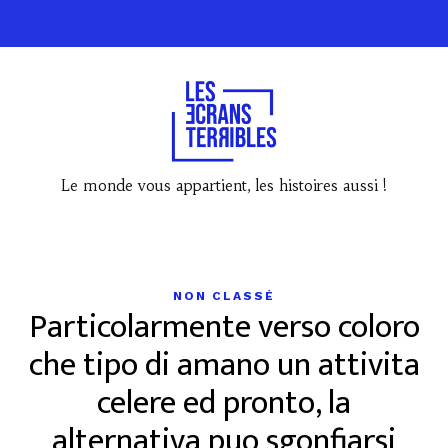
Le monde vous appartient, les histoires aussi !
NON CLASSÉ
Particolarmente verso coloro
che tipo di amano un attivita
celere ed pronto, la
alternativa puo sgonfiarsi