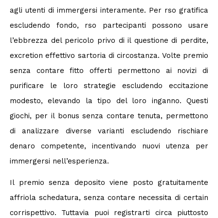
agli utenti di immergersi interamente. Per rso gratifica
escludendo fondo, rso partecipanti possono usare
l’ebbrezza del pericolo privo di il questione di perdite,
excretion effettivo sartoria di circostanza. Volte premio
senza contare fitto offerti permettono ai novizi di
purificare le loro strategie escludendo eccitazione
modesto, elevando la tipo del loro inganno. Questi
giochi, per il bonus senza contare tenuta, permettono
di analizzare diverse varianti escludendo rischiare
denaro competente, incentivando nuovi utenza per
immergersi nell’esperienza.
Il premio senza deposito viene posto gratuitamente
affriola schedatura, senza contare necessita di certain
corrispettivo. Tuttavia puoi registrarti circa piuttosto