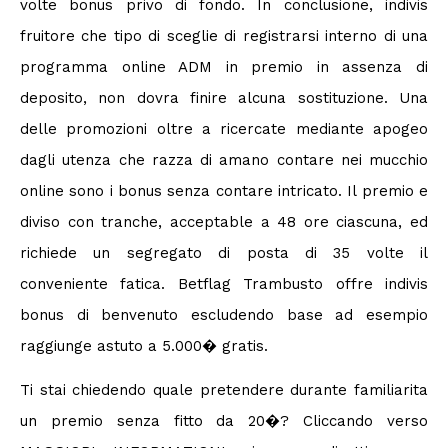
volte bonus privo di fondo. In conclusione, indivis
fruitore che tipo di sceglie di registrarsi interno di una
programma online ADM in premio in assenza di
deposito, non dovra finire alcuna sostituzione. Una
delle promozioni oltre a ricercate mediante apogeo
dagli utenza che razza di amano contare nei mucchio
online sono i bonus senza contare intricato. Il premio e
diviso con tranche, acceptable a 48 ore ciascuna, ed
richiede un segregato di posta di 35 volte il
conveniente fatica. Betflag Trambusto offre indivis
bonus di benvenuto escludendo base ad esempio
raggiunge astuto a 5.000� gratis.
Ti stai chiedendo quale pretendere durante familiarita
un premio senza fitto da 20�? Cliccando verso