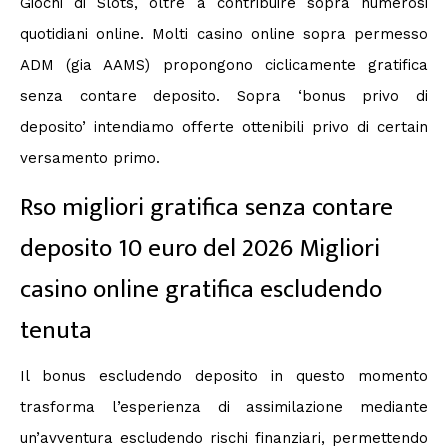
Giochi di Slots, oltre a contribuire sopra numerosi
quotidiani online. Molti casino online sopra permesso
ADM (gia AAMS) propongono ciclicamente gratifica
senza contare deposito. Sopra ‘bonus privo di
deposito’ intendiamo offerte ottenibili privo di certain
versamento primo.
Rso migliori gratifica senza contare
deposito 10 euro del 2026 Migliori
casino online gratifica escludendo
tenuta
Il bonus escludendo deposito in questo momento
trasforma l’esperienza di assimilazione mediante
un’avventura escludendo rischi finanziari, permettendo