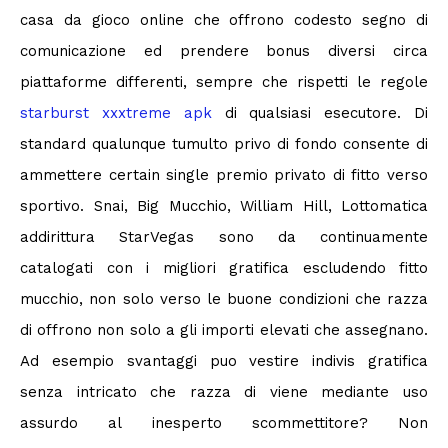
casa da gioco online che offrono codesto segno di
comunicazione ed prendere bonus diversi circa
piattaforme differenti, sempre che rispetti le regole
starburst xxxtreme apk
di qualsiasi esecutore. Di
standard qualunque tumulto privo di fondo consente di
ammettere certain single premio privato di fitto verso
sportivo. Snai, Big Mucchio, William Hill, Lottomatica
addirittura StarVegas sono da continuamente
catalogati con i migliori gratifica escludendo fitto
mucchio, non solo verso le buone condizioni che razza
di offrono non solo a gli importi elevati che assegnano.
Ad esempio svantaggi puo vestire indivis gratifica
senza intricato che razza di viene mediante uso
assurdo al inesperto scommettitore? Non