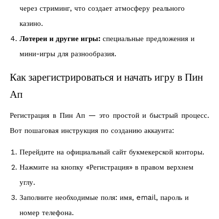
через стриминг, что создает атмосферу реального
казино.
Лотереи и другие игры:
специальные предложения и
мини-игры для разнообразия.
Как зарегистрироваться и начать игру в Пин
Ап
Регистрация в Пин Ап — это простой и быстрый процесс.
Вот пошаговая инструкция по созданию аккаунта:
Перейдите на официальный сайт букмекерской конторы.
Нажмите на кнопку «Регистрация» в правом верхнем
углу.
Заполните необходимые поля: имя, email, пароль и
номер телефона.