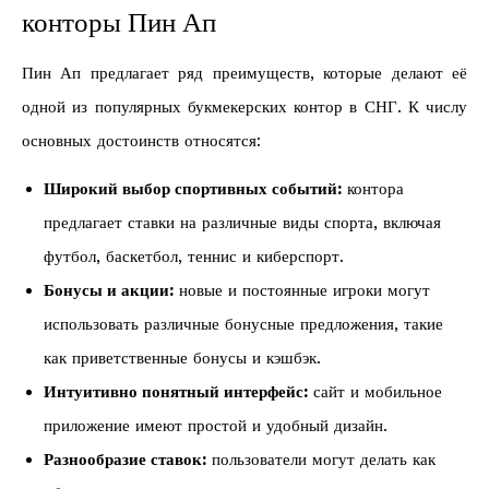
конторы Пин Ап
Пин Ап предлагает ряд преимуществ, которые делают её
одной из популярных букмекерских контор в СНГ. К числу
основных достоинств относятся:
Широкий выбор спортивных событий:
контора
предлагает ставки на различные виды спорта, включая
футбол, баскетбол, теннис и киберспорт.
Бонусы и акции:
новые и постоянные игроки могут
использовать различные бонусные предложения, такие
как приветственные бонусы и кэшбэк.
Интуитивно понятный интерфейс:
сайт и мобильное
приложение имеют простой и удобный дизайн.
Разнообразие ставок:
пользователи могут делать как