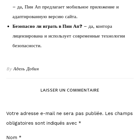
– да, Пин Ап предлагает мобильное приложение и
адаптированную версию сайта.
Безопасно ли играть в Пин Ап?
– да, контора
лицензирована и использует современные технологии
безопасности.
By
Адель Добин
LAISSER UN COMMENTAIRE
Votre adresse e-mail ne sera pas publiée.
Les champs
obligatoires sont indiqués avec
*
Nom
*