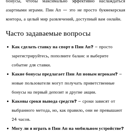
бонусы, чтобы максимально эффективно наслаждаться
азартными играми. Пин Ап — это не просто букмекерская
контора, а целый мир развлечений, доступный вам онлайн.
Часто задаваемые вопросы
Как сделать ставку на спорт в Пин Ап?
– просто
зарегистрируйтесь, пополните баланс и выберите
событие для ставки.
Какие бонусы предлагает Пин Ап новым игрокам?
–
новые пользователи могут получать приветственные
бонусы на первый депозит и другие акции.
Каковы сроки вывода средств?
– сроки зависят от
выбранного метода, но, как правило, они не превышают
24 часов.
Могу ли я играть в Пин Ап на мобильном устройстве?