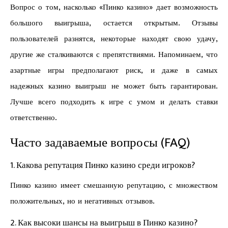
Вопрос о том, насколько «Пинко казино» дает возможность
большого выигрыша, остается открытым. Отзывы
пользователей разнятся, некоторые находят свою удачу,
другие же сталкиваются с препятствиями. Напоминаем, что
азартные игры предполагают риск, и даже в самых
надежных казино выигрыш не может быть гарантирован.
Лучше всего подходить к игре с умом и делать ставки
ответственно.
Часто задаваемые вопросы (FAQ)
1. Какова репутация Пинко казино среди игроков?
Пинко казино имеет смешанную репутацию, с множеством
положительных, но и негативных отзывов.
2. Как высоки шансы на выигрыш в Пинко казино?