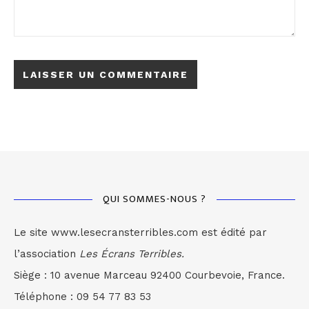
QUI SOMMES-NOUS ?
Le site www.lesecransterribles.com est édité par
l’association
Les Écrans Terribles.
Siège : 10 avenue Marceau 92400 Courbevoie, France.
Téléphone : 09 54 77 83 53