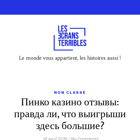
Le monde vous appartient, les histoires aussi !
NON CLASSÉ
Пинко казино отзывы:
правда ли, что выигрыши
здесь большие?
28 avril 2026
/
No Comments