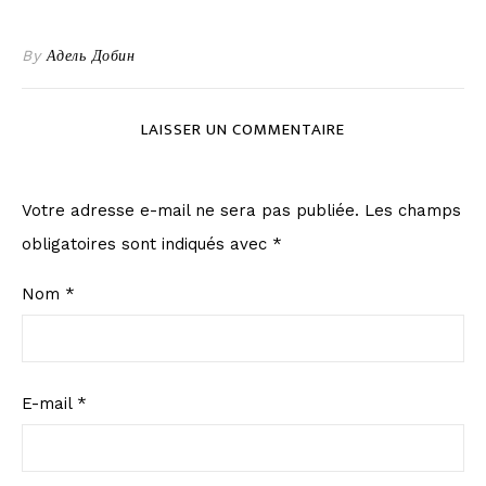
By
Адель Добин
LAISSER UN COMMENTAIRE
Votre adresse e-mail ne sera pas publiée.
Les champs
obligatoires sont indiqués avec
*
Nom
*
E-mail
*