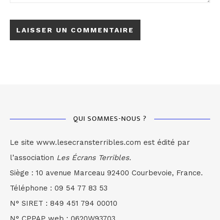
QUI SOMMES-NOUS ?
Le site www.lesecransterribles.com est édité par
l’association
Les Écrans Terribles.
Siège : 10 avenue Marceau 92400 Courbevoie, France.
Téléphone : 09 54 77 83 53
N° SIRET : 849 451 794 00010
N° CPPAP web : 0620W93703