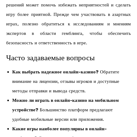
решений может помочь избежать неприятностей и сделать
игру более приятной. Прежде чем участвовать в азартных
играх, полезно обратиться к исследованиям и мнениям
экспертов в области гемблинга, чтобы обеспечить
безопасность и ответственность в игре.
Часто задаваемые вопросы
Как выбрать надежное онлайн-казино?
Обратите
внимание на лицензии, отзывы игроков и доступные
методы отправки и вывода средств.
Можно ли играть в онлайн-казино на мобильном
устройстве?
Большинство платформ предлагают
удобные мобильные версии или приложения.
Какие игры наиболее популярны в онлайн-