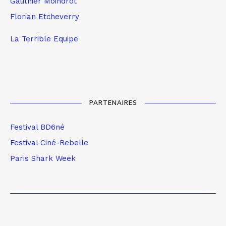
Gauthier Moindrot
Florian Etcheverry
La Terrible Equipe
PARTENAIRES
Festival BD6né
Festival Ciné-Rebelle
Paris Shark Week