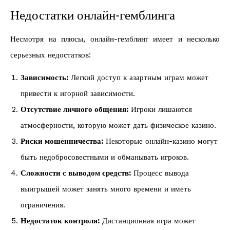
Недостатки онлайн-гемблинга
Несмотря на плюсы, онлайн-гемблинг имеет и несколько
серьезных недостатков:
Зависимость:
Легкий доступ к азартным играм может
привести к игорной зависимости.
Отсутствие личного общения:
Игроки лишаются
атмосферности, которую может дать физическое казино.
Риски мошенничества:
Некоторые онлайн-казино могут
быть недобросовестными и обманывать игроков.
Сложности с выводом средств:
Процесс вывода
выигрышей может занять много времени и иметь
ограничения.
Недостаток контроля:
Дистанционная игра может