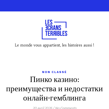
Le monde vous appartient, les histoires aussi !
NON CLASSÉ
Пинко казино:
преимущества и недостатки
онлайн-гемблинга
20 avril 2026
/
No Comments