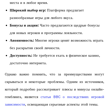
места и в любое время.
Широкий выбор игр:
Платформа предлагает
разнообразные игры для любого вкуса.
Бонусы и акции:
Часто предлагаются щедрые бонусы
для новых игроков и программы лояльности.
Анонимность:
Многие игроки ценят возможность играть
без раскрытия своей личности.
Доступность:
Не требуется ехать в физическое казино,
достаточно интернета.
Однако важно помнить, что за преимуществами могут
скрываться и некоторые проблемы. Одним из источников,
который подробно рассматривает плюсы и минусы онлайн-
гемблинга, является
статья BBC о последствиях игровой
зависимости
, освещающая серьезные аспекты этой темы.