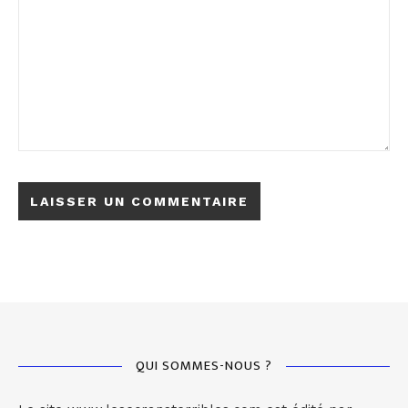
QUI SOMMES-NOUS ?