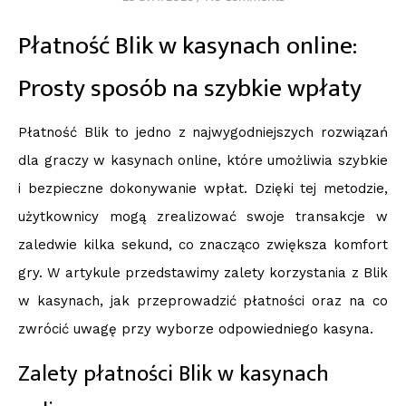
Płatność Blik w kasynach online:
Prosty sposób na szybkie wpłaty
Płatność Blik to jedno z najwygodniejszych rozwiązań
dla graczy w kasynach online, które umożliwia szybkie
i bezpieczne dokonywanie wpłat. Dzięki tej metodzie,
użytkownicy mogą zrealizować swoje transakcje w
zaledwie kilka sekund, co znacząco zwiększa komfort
gry. W artykule przedstawimy zalety korzystania z Blik
w kasynach, jak przeprowadzić płatności oraz na co
zwrócić uwagę przy wyborze odpowiedniego kasyna.
Zalety płatności Blik w kasynach