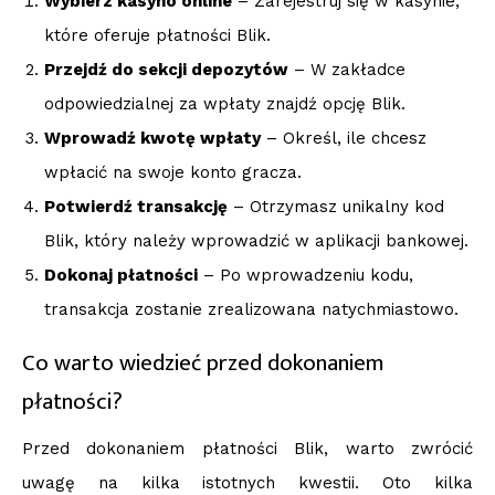
Wybierz kasyno online
– Zarejestruj się w kasynie,
które oferuje płatności Blik.
Przejdź do sekcji depozytów
– W zakładce
odpowiedzialnej za wpłaty znajdź opcję Blik.
Wprowadź kwotę wpłaty
– Określ, ile chcesz
wpłacić na swoje konto gracza.
Potwierdź transakcję
– Otrzymasz unikalny kod
Blik, który należy wprowadzić w aplikacji bankowej.
Dokonaj płatności
– Po wprowadzeniu kodu,
transakcja zostanie zrealizowana natychmiastowo.
Co warto wiedzieć przed dokonaniem
płatności?
Przed dokonaniem płatności Blik, warto zwrócić
uwagę na kilka istotnych kwestii. Oto kilka