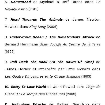
6.
Homestead
de Mychael & Jeff Danna dans
Le
Voyage d’Arlo
(2015)
7.
Head Towards The Animals
de James Newton
Howard dans
King Kong
(2005)
8.
Underworld Ocean / The Dimetroden’s Attack
de
Bernard Herrmann dans
Voyage Au Centre de la Terre
(1959)
9.
Roll Back The Rock (To The Dawn Of Time)
de
James Horner et interprété par Little Richard dans
Les Quatre Dinosaures et le Cirque Magique
(1993)
10.
Entry To Lost World
de John Powell dans
L’Âge de
Glace 3 : Le Temps des Dinosaures
(2009)
11.
Indominus Wrecks
de Michael Giacchino dans