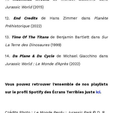
Jurassic World
(2015)
12.
End Credits
de Hans Zimmer dans
Planète
Préhistorique
(2022)
13.
Time Of The Titans
de Benjamin Bartlett dans
Sur
La Terre des Dinosaures
(1999)
14.
Da Plane & Da Cycle
de Michael Giacchino dans
Jurassic World : Le Monde d’Après
(2022)
Vous pouvez retrouver l’ensemble de nos playlists
sur le profil Spotify des Écrans Terribles juste
ici
.
Crédits Photo :
Le Monde Perdu : Jurassic Park
© D. R.