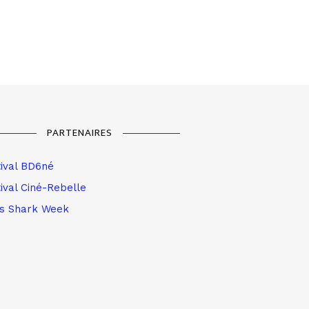
PARTENAIRES
tival BD6né
ival Ciné-Rebelle
is Shark Week