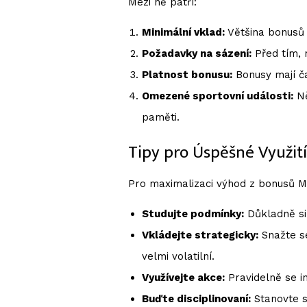
Mezi ně patří:
Minimální vklad:
Většina bonusů v
Požadavky na sázení:
Před tím, 
Platnost bonusu:
Bonusy mají ča
Omezené sportovní události:
Ně
paměti.
Tipy pro Úspěšné Využit
Pro maximalizaci výhod z bonusů Mo
Studujte podmínky:
Důkladně si
Vkládejte strategicky:
Snažte se
velmi volatilní.
Využívejte akce:
Pravidelně se i
Buďte disciplinovaní:
Stanovte s