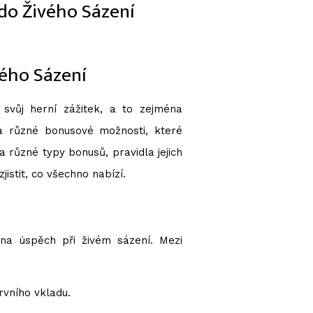
do Živého Sázení
ého Sázení
 svůj herní zážitek, a to zejména
na různé bonusové možnosti, které
 různé typy bonusů, pravidla jejich
jistit, co všechno nabízí.
 na úspěch při živém sázení. Mezi
rvního vkladu.