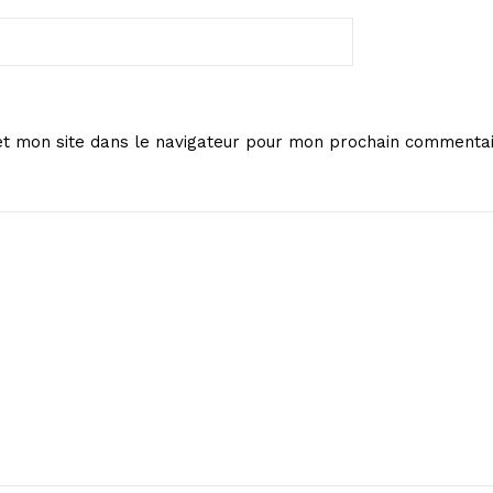
t mon site dans le navigateur pour mon prochain commentai