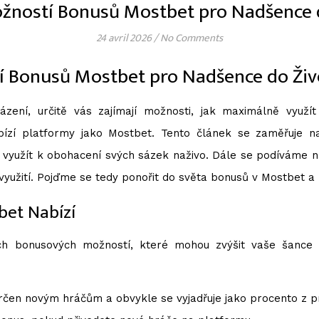
ností Bonusů Mostbet pro Nadšence 
24 avril 2026
/
No Comments
 Bonusů Mostbet pro Nadšence do Živ
zení, určitě vás zajímají možnosti, jak maximálně využít
bízí platformy jako Mostbet. Tento článek se zaměřuje 
 využít k obohacení svých sázek naživo. Dále se podíváme na
í využití. Pojďme se tedy ponořit do světa bonusů v Mostbet a z
bet Nabízí
ích bonusových možností, které mohou zvýšit vaše šance
rčen novým hráčům a obvykle se vyjadřuje jako procento z p