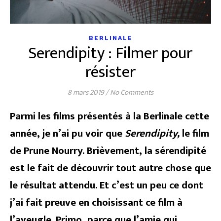
BERLINALE
Serendipity : Filmer pour
résister
8 mars 2019
/
No Comments
P
armi les films présentés à la Berlinale cette
année, je n’ai pu voir que
Serendipity,
le film
de Prune Nourry. Brièvement, la sérendipité
est le fait de découvrir tout autre chose que
le résultat attendu. Et c’est un peu ce dont
j’ai fait preuve en choisissant ce film à
l’aveugle. Primo, parce que l’amie qui