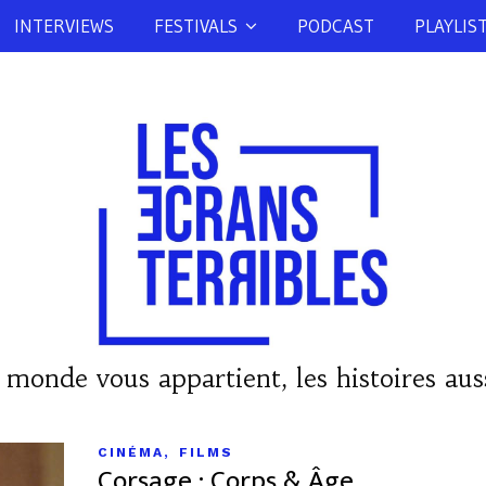
INTERVIEWS
FESTIVALS
PODCAST
PLAYLIS
 monde vous appartient, les histoires auss
,
CINÉMA
FILMS
Corsage : Corps & Âge