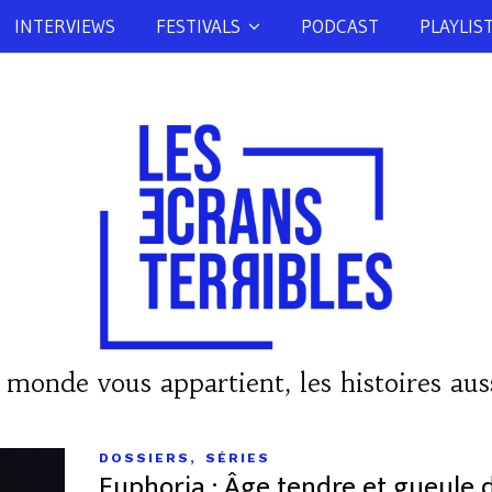
INTERVIEWS
FESTIVALS
PODCAST
PLAYLIS
 monde vous appartient, les histoires auss
,
DOSSIERS
SÉRIES
Euphoria : Âge tendre et gueule 