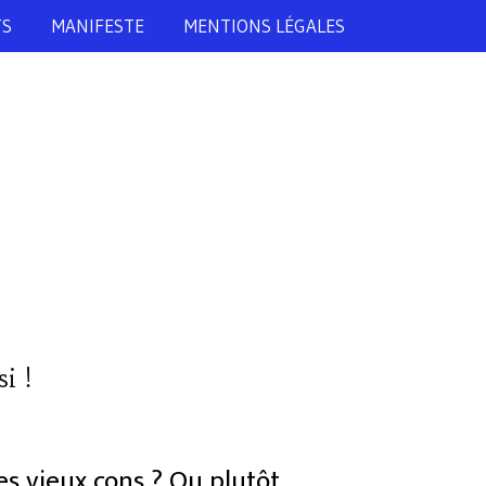
TS
MANIFESTE
MENTIONS LÉGALES
i !
s vieux cons ? Ou plutôt