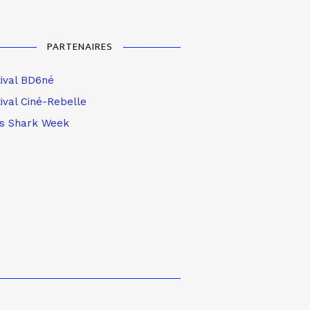
PARTENAIRES
tival BD6né
ival Ciné-Rebelle
is Shark Week